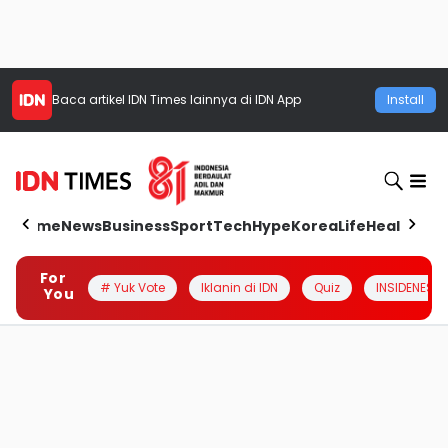
Baca artikel
IDN Times
lainnya di IDN App
Install
Home
News
Business
Sport
Tech
Hype
Korea
Life
Health
Aut
For
# Yuk Vote
Iklanin di IDN
Quiz
INSIDENESIA
You