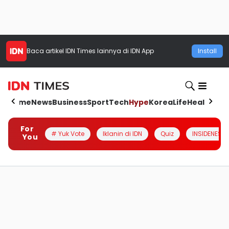
Baca artikel
IDN Times
lainnya di IDN App
Install
Home
News
Business
Sport
Tech
Hype
Korea
Life
Health
Aut
For
# Yuk Vote
Iklanin di IDN
Quiz
INSIDENESIA
You