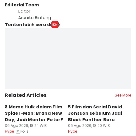
Editorial Team
Editor
Arunika Bintang
Tonton lebih seru di
Related Articles
See More
8 Meme Hulk dalam Film
5 Film dan Serial David
Us
Spider-Man: Brand New
Jonsson sebelum Jadi
M
Day, Jadi Mentor Peter?
Black Panther Baru
J
06 Agu 2026, 18:24 WIB
06 Agu 2026, 18:20 WIB
d
06
Polls
Hype
Hype
Hy