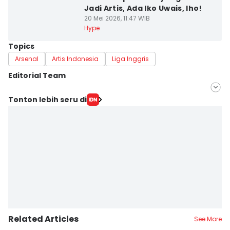
Jadi Artis, Ada Iko Uwais, lho!
20 Mei 2026, 11:47 WIB
Hype
Topics
Arsenal
Artis Indonesia
Liga Inggris
Editorial Team
Editor
Tonton lebih seru di
Indra Zakaria
Editor
Jumawan Syahrudin
Related Articles
See More