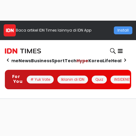
Baca artikel
IDN Times
lainnya di IDN App
Install
Home
News
Business
Sport
Tech
Hype
Korea
Life
Health
Aut
For
# Yuk Vote
Iklanin di IDN
Quiz
INSIDENESIA
You