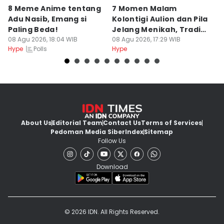
8 Meme Anime tentang
7 Momen Malam
8
Adu Nasib, Emang si
Kolontigi Aulion dan Pila
M
Paling Beda!
Jelang Menikah, Tradisi
p
08 Agu 2026, 18:04 WIB
Adat Kaili
08 Agu 2026, 17:29 WIB
08
Polls
Hype
Hype
Hy
About Us
Editorial Team
Contact Us
Terms of Services
Pedoman Media Siber
Index
Sitemap
Follow Us
Download
© 2026 IDN. All Rights Reserved.