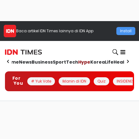
Baca artikel
IDN Times
lainnya di IDN App
Install
Home
News
Business
Sport
Tech
Hype
Korea
Life
Health
Aut
For
# Yuk Vote
Iklanin di IDN
Quiz
INSIDENESIA
You