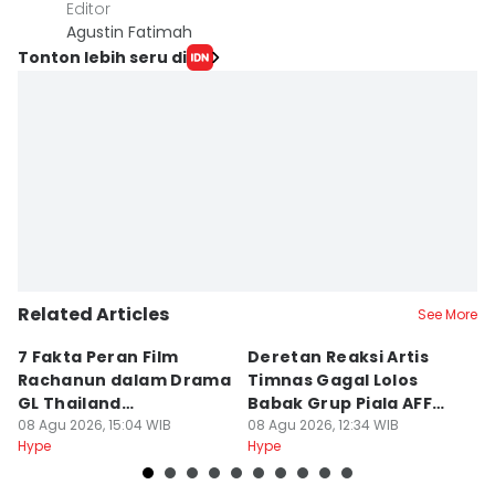
Editor
Agustin Fatimah
Tonton lebih seru di
Related Articles
See More
7 Fakta Peran Film
Deretan Reaksi Artis
8
Rachanun dalam Drama
Timnas Gagal Lolos
L
GL Thailand
Babak Grup Piala AFF
K
Moonshadow
08 Agu 2026, 15:04 WIB
2026
08 Agu 2026, 12:34 WIB
08
Hype
Hype
Hy