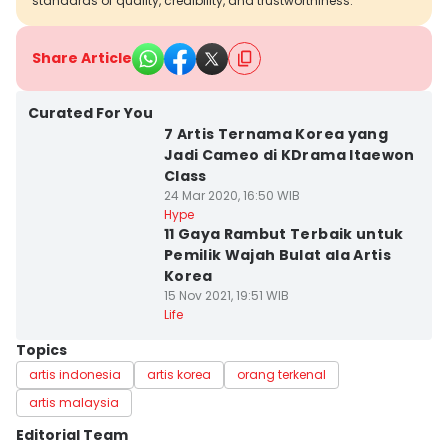
standards of quality, credibility, and trustworthiness.
Share Article
Curated For You
7 Artis Ternama Korea yang
Jadi Cameo di KDrama Itaewon
Class
24 Mar 2020, 16:50 WIB
Hype
11 Gaya Rambut Terbaik untuk
Pemilik Wajah Bulat ala Artis
Korea
15 Nov 2021, 19:51 WIB
Life
Topics
artis indonesia
artis korea
orang terkenal
artis malaysia
Editorial Team