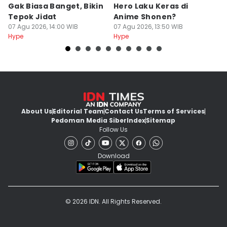
Gak Biasa Banget, Bikin
Hero Laku Keras di
T
Tepok Jidat
Anime Shonen?
Ri
07 Agu 2026, 14:00 WIB
07 Agu 2026, 13:50 WIB
07
Hype
Hype
Hy
About Us
Editorial Team
Contact Us
Terms of Services
Pedoman Media Siber
Index
Sitemap
Follow Us
Download
© 2026 IDN. All Rights Reserved.