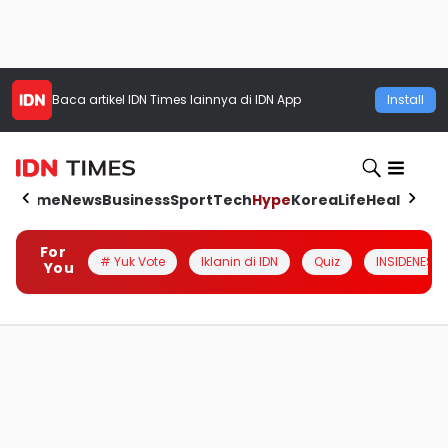
Baca artikel
IDN Times
lainnya di IDN App
Install
Home
News
Business
Sport
Tech
Hype
Korea
Life
Health
Aut
For
# Yuk Vote
Iklanin di IDN
Quiz
INSIDENESIA
You