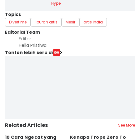
Hype
Topics
Divert me
liburan artis
Mesir
artis india
Editorial Team
Editor
Hella Pristiwa
Tonton lebih seru di
Related Articles
See More
10 Cara Ngecat yang
Kenapa Trope Zero To
Pr