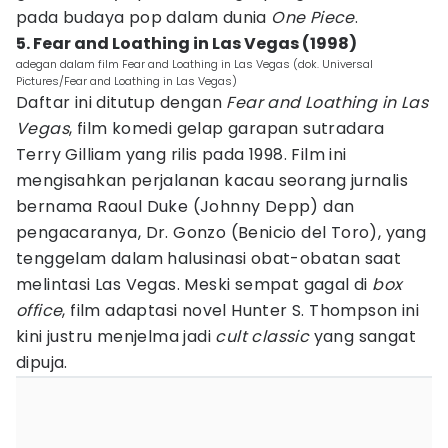
pada budaya pop dalam dunia
One Piece
.
5. Fear and Loathing in Las Vegas (1998)
adegan dalam film Fear and Loathing in Las Vegas (dok. Universal
Pictures/Fear and Loathing in Las Vegas)
Daftar ini ditutup dengan
Fear and Loathing in Las
Vegas
, film komedi gelap garapan sutradara
Terry Gilliam yang rilis pada 1998. Film ini
mengisahkan perjalanan kacau seorang jurnalis
bernama Raoul Duke (Johnny Depp) dan
pengacaranya, Dr. Gonzo (Benicio del Toro), yang
tenggelam dalam halusinasi obat-obatan saat
melintasi Las Vegas. Meski sempat gagal di
box
office
, film adaptasi novel Hunter S. Thompson ini
kini justru menjelma jadi
cult classic
yang sangat
dipuja.