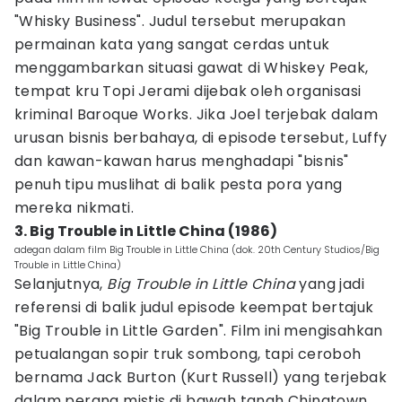
"Whisky Business". Judul tersebut merupakan
permainan kata yang sangat cerdas untuk
menggambarkan situasi gawat di Whiskey Peak,
tempat kru Topi Jerami dijebak oleh organisasi
kriminal Baroque Works. Jika Joel terjebak dalam
urusan bisnis berbahaya, di episode tersebut, Luffy
dan kawan-kawan harus menghadapi "bisnis"
penuh tipu muslihat di balik pesta pora yang
mereka nikmati.
3. Big Trouble in Little China (1986)
adegan dalam film Big Trouble in Little China (dok. 20th Century Studios/Big
Trouble in Little China)
Selanjutnya,
Big Trouble in Little China
yang jadi
referensi di balik judul episode keempat bertajuk
"Big Trouble in Little Garden". Film ini mengisahkan
petualangan sopir truk sombong, tapi ceroboh
bernama Jack Burton (Kurt Russell) yang terjebak
dalam perang mistis di bawah tanah Chinatown,