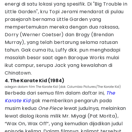
energi di satu lokasi yang spesifik. Di "Big Trouble in
Little Garden", kru Topi Jerami mendarat di pulau
prasejarah bernama Little Garden yang
mempertemukan mereka dengan dua raksasa,
Dorry (Werner Coetser) dan Brogy (Brendan
Murray), yang telah bertarung selama ratusan
tahun. Gak cuma itu, Luffy dkk. pun menghadapi
masalah besar saat agen Baroque Works mulai
ikut campur, serupa Jack yang kewalahan di
Chinatown.
4. The Karate Kid (1984)
adegan dalam film The Karate Kid (dok. Columbia Pictures/The Karate Kid)
Berbeda dari semua film dalam daftar ini,
The
Karate Kid
gak memberikan pengaruh pada
musim kedua
One Piece
lewat judulnya, melainkan
lewat dialog ikonis milik Mr. Miyagi (Pat Morita),
“Wax On, Wax Off”, yang kemudian dijadikan judul
episode kelima. Dalam filmnya, kalimat tersebut