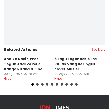
Related Articles
See More
Andika Sakit, Praz
5 Lagu Legendaris Era
n
Teguh Jadi Vokalis
90-an yang Sering Di-
J
Kangen Band di The
cover Musisi
H
Sounds Project
09 Agu 2026, 09:28 WIB
09 Agu 2026, 09:20 WIB
P
09
Hype
Hype
Hy