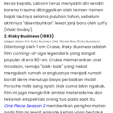
keras kepala, Laboon terus menyakiti diri sendiri
karena trauma ditinggalkan oleh teman-teman
bajak lautnya selama puluhan tahun, sebelum
akhirnya "disembuhkan" lewat janji baru oleh Luffy
(Iñaki Godoy).
2. Risky Business (1983)
adegan dalam film Risky Business (dok. Warner Bros./Risky Business)
Dibintangi oleh Tom Cruise,
Risky Business
adalah
film
coming-of-age
legendaris yang sangat
populer di era 80-an. Cruise memerankan Joel
Goodson, remaja "baik-baik" yang nekat
mengubah rumah orangtuanya menjadi rumah
bordil demi menutupi biaya perbaikan mobil
Porsche milik sang ayah. Gak cuma bikin ngakak,
film ini juga mengkritik ambisi materialisme dan
tekanan ekspektasi orang tua pada saat itu.
One Piece Season 2
memberikan penghormatan
pada film ini lewat episode ketiga yang bertajuk