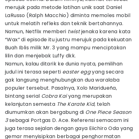
merujuk pada metode latihan unik saat Daniel
LaRusso (Ralph Macchio) diminta memoles mobil
untuk melatih refleks dan teknik bertahannya.
Namun, Netflix memberi
twist
jenaka karena kata
“Wax” di episode itu justru merujuk pada kekuatan
Buah Iblis milik Mr. 3 yang mampu menciptakan
lilin dan menjebak Luffy dkk.
Namun, kalau ditarik ke dunia nyata, pemilihan
judul ini terasa seperti
easter egg
yang secara
gak langsung menghubungkan dua waralaba
populer tersebut. Pasalnya, Xolo Maridueña,
bintang serial
Cobra Kai
yang merupakan
kelanjutan semesta
The Karate Kid
, telah
diumumkan akan bergabung di
One Piece Season
3
sebagai Portgas D. Ace. Referensi semacam ini
juga terasa sejalan dengan gaya Eiichiro Oda yang
gemar menyisipkan berbagai penghormatan