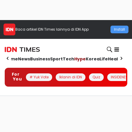
Baca artikel
IDN Times
lainnya di IDN App
Install
Home
News
Business
Sport
Tech
Hype
Korea
Life
Health
Aut
For
# Yuk Vote
Iklanin di IDN
Quiz
INSIDENESIA
You