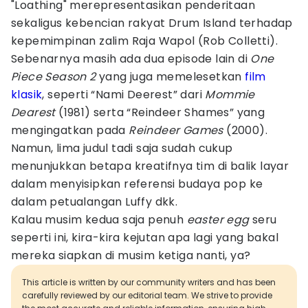
"Loathing" merepresentasikan penderitaan
sekaligus kebencian rakyat Drum Island terhadap
kepemimpinan zalim Raja Wapol (Rob Colletti).
Sebenarnya masih ada dua episode lain di
One
Piece Season 2
yang juga memelesetkan
film
klasik
, seperti “Nami Deerest” dari
Mommie
Dearest
(1981) serta “Reindeer Shames” yang
mengingatkan pada
Reindeer Games
(2000).
Namun, lima judul tadi saja sudah cukup
menunjukkan betapa kreatifnya tim di balik layar
dalam menyisipkan referensi budaya pop ke
dalam petualangan Luffy dkk.
Kalau musim kedua saja penuh
easter egg
seru
seperti ini, kira-kira kejutan apa lagi yang bakal
mereka siapkan di musim ketiga nanti, ya?
This article is written by our community writers and has been
carefully reviewed by our editorial team. We strive to provide