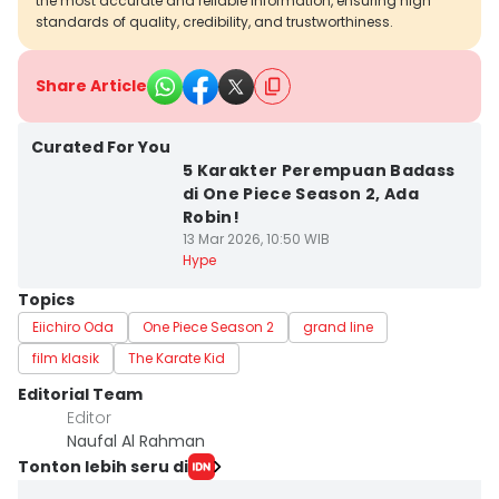
the most accurate and reliable information, ensuring high
standards of quality, credibility, and trustworthiness.
Share Article
Curated For You
5 Karakter Perempuan Badass
di One Piece Season 2, Ada
Robin!
13 Mar 2026, 10:50 WIB
Hype
Topics
Eiichiro Oda
One Piece Season 2
grand line
film klasik
The Karate Kid
Editorial Team
Editor
Naufal Al Rahman
Tonton lebih seru di