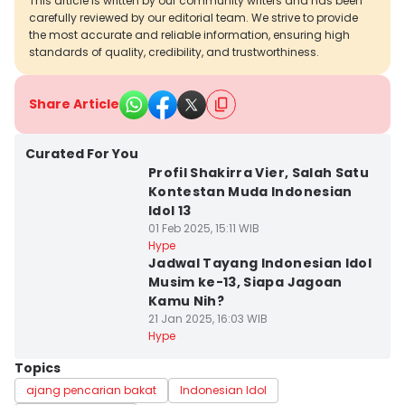
This article is written by our community writers and has been
carefully reviewed by our editorial team. We strive to provide
the most accurate and reliable information, ensuring high
standards of quality, credibility, and trustworthiness.
Share Article
Curated For You
Profil Shakirra Vier, Salah Satu
Kontestan Muda Indonesian
Idol 13
01 Feb 2025, 15:11 WIB
Hype
Jadwal Tayang Indonesian Idol
Musim ke-13, Siapa Jagoan
Kamu Nih?
21 Jan 2025, 16:03 WIB
Hype
Topics
ajang pencarian bakat
Indonesian Idol