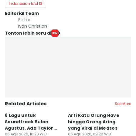
Indonesian Idol 13
Editorial Team
Editor
Ivan Christian
Tonton lebih seru di
Related Articles
See More
8 Lagu untuk
Arti Kata Orang Have
K
Soundtrack Bulan
hingga Orang Aring
H
Agustus, Ada Taylor
yang Viral di Medsos
P
Swift!
06 Agu 2026, 10:20 WIB
06 Agu 2026, 09:20 WIB
P
06