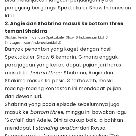
panggung bergengsi Spektakuler Show Indonesian
Idol.
2. Angie dan Shabrina masuk ke bottom three
temani Shakirra
Shakira tereliminasi dari Spektakuler Show 6 Indonesian Idol 13
(instagram.com/indonesianidolid)
Banyak penonton yang kaget dengan hasil
Spektakuler Show 6 kemarin. Gimana enggak,
para jagoan yang kerap dapat pujian juri harus
masuk ke
botton three
. Shabrina, Angie dan
Shakirra masuk ke posisi 3 terbawah, meski
masing-masing kontestan ini mendapat pujian
dari dewan juri.
Shabrina yang pada episode sebelumnya juga
masuk ke
bottom three
, minggu ini bawakan lagu
"Skyfall" dari Adele. Dinilai cukup baik, ia bahkan
mendapat 1
standing ovation
dari Rossa.
Sementara itu, Angie yang membawakan "Tak