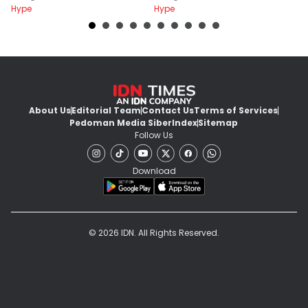
Hype
Hype
Hy
About Us
Editorial Team
Contact Us
Terms of Services
Pedoman Media Siber
Index
Sitemap
Follow Us
Download
© 2026 IDN. All Rights Reserved.