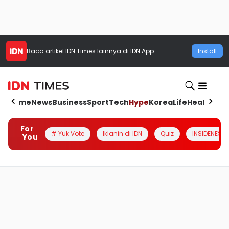
Baca artikel
IDN Times
lainnya di IDN App
Install
Home
News
Business
Sport
Tech
Hype
Korea
Life
Health
Aut
For
# Yuk Vote
Iklanin di IDN
Quiz
INSIDENESIA
You