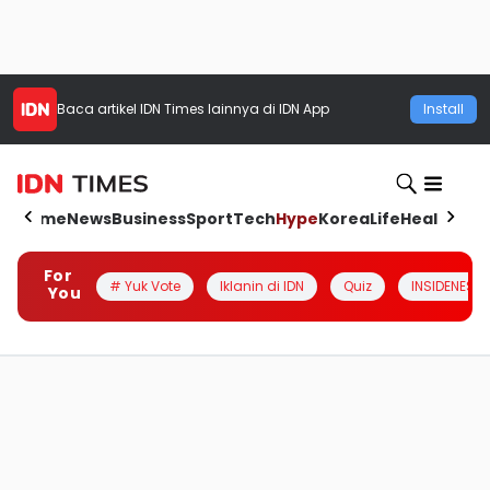
Baca artikel
IDN Times
lainnya di IDN App
Install
Home
News
Business
Sport
Tech
Hype
Korea
Life
Health
Aut
For
# Yuk Vote
Iklanin di IDN
Quiz
INSIDENESIA
You