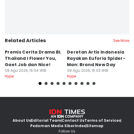
Related Articles
See More
Premis Cerita Drama BL
Deretan Artis Indonesia
7
Thailand I Flower You,
Rayakan Euforia Spider-
K
Gaet Job dan Nice!
Man: Brand New Day
K
08 Agu 2026, 16:04 WIB
08 Agu 2026, 16:03 WIB
08
Hype
Hype
Hy
About Us
Editorial Team
Contact Us
Terms of Services
Pedoman Media Siber
Index
Sitemap
Follow Us