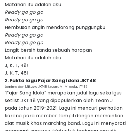
Matahari itu adalah aku
Ready go go go
Ready go go go
Hembusan angin mendorong punggungku
Ready go go go
Ready go go go
Langit bersih tanda sebuah harapan
Matahari itu adalah aku
J, K, T, 48!
J, K, T, 48!
2. Fakta lagu Fajar Sang Idola JKT48
Jemima dan Mikaela JKT48 (x.com/M_MikaelaJKT48)
"Fajar Sang Idola" merupakan judul lagu sekaligus
setlist JKT48 yang dipopulerkan oleh Team J
pada tahun 2019-2021. Lagu ini mencuri perhatian
karena para member tampil dengan memainkan
alat musik khas marching band. Lagu ini menyoroti
semangat seorang
idol
untuk berjuang meraih