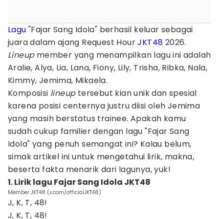
Lagu
"Fajar Sang Idola" berhasil keluar sebagai
juara dalam ajang Request Hour
JKT48
2026.
Lineup
member yang menampilkan lagu ini adalah
Aralie, Alya, Lia, Lana, Fiony, Lily, Trisha, Ribka, Nala,
Kimmy, Jemima, Mikaela.
Komposisi
lineup
tersebut kian unik dan spesial
karena posisi centernya justru diisi oleh Jemima
yang masih berstatus trainee. Apakah kamu
sudah cukup familier dengan lagu "Fajar Sang
Idola" yang penuh semangat ini? Kalau belum,
simak artikel ini untuk mengetahui lirik, makna,
beserta fakta menarik dari lagunya, yuk!
1. Lirik lagu Fajar Sang Idola JKT48
Member JKT48 (x.com/officialJKT48)
J, K, T, 48!
J, K, T, 48!