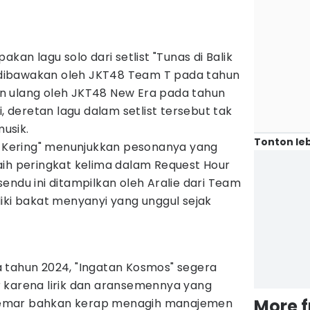
kan lagu solo dari setlist "Tunas di Balik
ah dibawakan oleh JKT48 Team T pada tahun
n ulang oleh JKT48 New Era pada tahun
i, deretan lagu dalam setlist tersebut tak
musik.
Tonton leb
un Kering" menunjukkan pesonanya yang
aih peringkat kelima dalam Request Hour
endu ini ditampilkan oleh Aralie dari Team
iki bakat menyanyi yang unggul sejak
 tahun 2024, "Ingatan Kosmos" segera
 karena lirik dan aransemennya yang
More 
emar bahkan kerap menagih manajemen