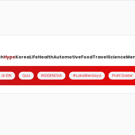
ch
Hype
Korea
Life
Health
Automotive
Food
Travel
Science
Me
 di IDN
Quiz
INSIDENESIA
#LokalBerdaya
Profil Dokter