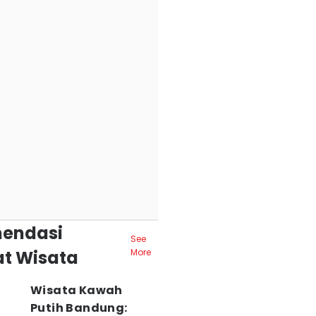
endasi
See
t Wisata
More
Wisata Kawah
Putih Bandung: