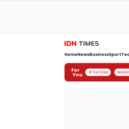
Home
News
Business
Sport
Te
For
# Yuk Vote
Iklanin
You