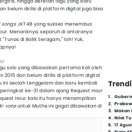
dergirls, hingga deretan lagu yang baru
 belum dirilis di platform digital juga bisa
d songs
JKT48 yang sukses menembus
our. Menariknya, separuh di antaranya
t "Tunas di Balik Seragam," loh! Yuk,
kapnya!
ty)
 lagu solo yang dibawakan pertama kali oleh
2015 dan belum dirilis di platform digital
Trendi
gu ini seolah tenggelam dan baru kembali
peringkat ke-31 dalam ajang Request Hour
1
.
Gubern
equest Hour kala itu hanya menampilkan
2
.
Prabow
di-
vote
untuk Muthe ini gagal dibawakan di
3
.
Makan B
4
.
Nilai T
5
.
17 Agus