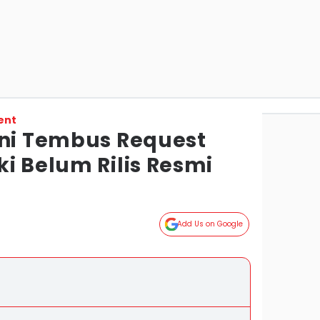
ent
Ini Tembus Request
i Belum Rilis Resmi
Add Us on Google