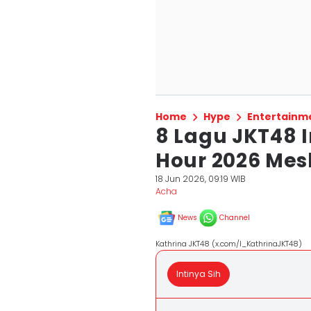
Home
Hype
Entertainm
8 Lagu JKT48 
Hour 2026 Mesk
18 Jun 2026, 09:19 WIB
Acha
News
Channel
Kathrina JKT48 (x.com/I_KathrinaJKT48)
Intinya Sih