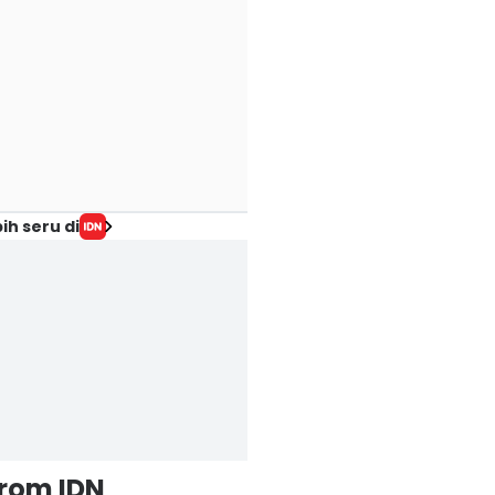
ih seru di
from IDN