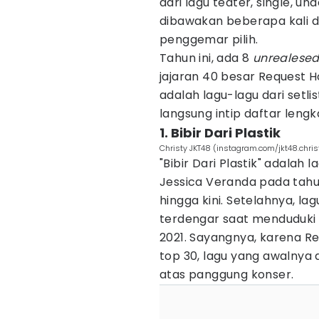
dari lagu teater, single, un
dibawakan beberapa kali dan
penggemar pilih.
Tahun ini, ada 8
unrealese
jajaran 40 besar Request H
adalah lagu-lagu dari setlis
langsung intip daftar leng
1. Bibir Dari Plastik
Christy JKT48 (instagram.com/jkt48.chris
"Bibir Dari Plastik" adalah
Jessica Veranda pada tahun 
hingga kini. Setelahnya, la
terdengar saat menduduki 
2021. Sayangnya, karena R
top 30, lagu yang awalnya 
atas panggung konser.