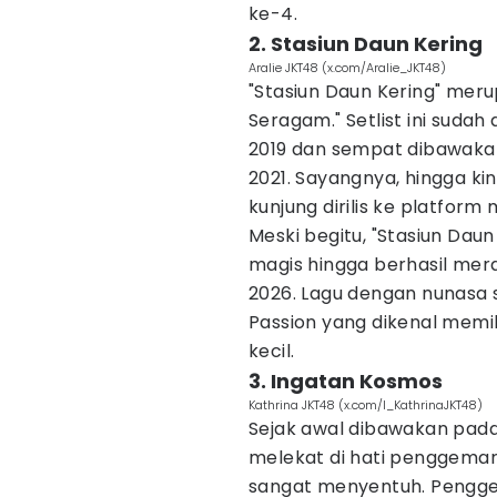
ke-4.
2. Stasiun Daun Kering
Aralie JKT48 (x.com/Aralie_JKT48)
"Stasiun Daun Kering" merupa
Seragam." Setlist ini sud
2019 dan sempat dibawaka
2021. Sayangnya, hingga kin
kunjung dirilis ke platform 
Meski begitu, "Stasiun Da
magis hingga berhasil mer
2026. Lagu dengan nunasa s
Passion yang dikenal memil
kecil.
3. Ingatan Kosmos
Kathrina JKT48 (x.com/I_KathrinaJKT48)
Sejak awal dibawakan pada
melekat di hati penggemar
sangat menyentuh. Pengg