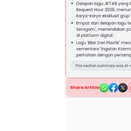
Delapan lagu JKT48 yang b
Request Hour 2026, menun
karya-karya eksklusif grup i
Empat dari delapan lagu ter
Seragam', menandakan popu
di platform digital.
Lagu 'Bibir Dari Plastik' me
sementara 'Ingatan Kosmos
perhatian dengan penam
This section summary was AI-a
Share Article