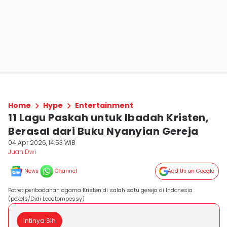
Home
Hype
Entertainment
11 Lagu Paskah untuk Ibadah Kristen,
Berasal dari Buku Nyanyian Gereja
04 Apr 2026, 14:53 WIB
Juan Dwi
News
Channel
Add Us on Google
Potret peribadahan agama Kristen di salah satu gereja di Indonesia
(pexels/Didi Lecatompessy)
Intinya Sih