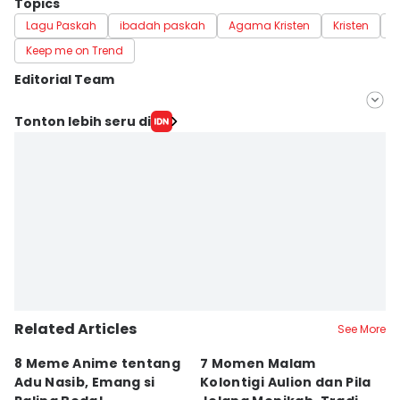
Topics
Lagu Paskah
ibadah paskah
Agama Kristen
Kristen
P
Keep me on Trend
Editorial Team
Editor
Tonton lebih seru di
Zahrotustianah
Editor
Indra Zakaria
Related Articles
See More
8 Meme Anime tentang
7 Momen Malam
8
Adu Nasib, Emang si
Kolontigi Aulion dan Pila
M