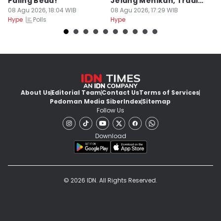
Paling Beda!
Jelang Menikah, Tradisi
p
08 Agu 2026, 18:04 WIB
Adat Kaili
08 Agu 2026, 17:29 WIB
08
Polls
Hype
Hype
Hy
About Us
Editorial Team
Contact Us
Terms of Services
Pedoman Media Siber
Index
Sitemap
Follow Us
Download
© 2026 IDN. All Rights Reserved.