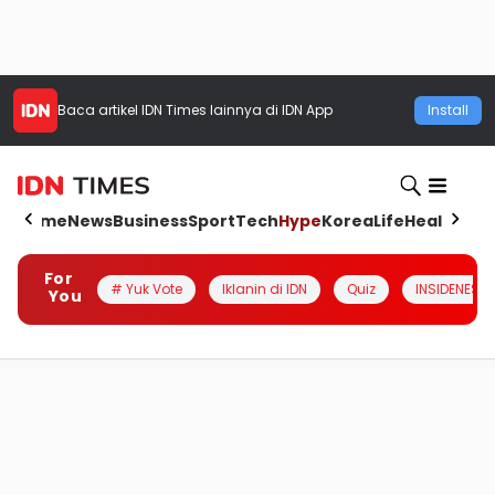
Baca artikel
IDN Times
lainnya di IDN App
Install
Home
News
Business
Sport
Tech
Hype
Korea
Life
Health
Aut
For
# Yuk Vote
Iklanin di IDN
Quiz
INSIDENESIA
You