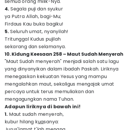
semua orang milik-Nya.
4.
Segala puji dan syukur
ya Putra Allah, bagi-Mu;
Firdaus Kau buka bagiku!
5.
Seluruh umat, nyanyilah!
Tritunggal Kudus pujilah
sekarang dan selamanya.
10. Kidung Keesaan 258 – Maut Sudah Menyerah
"Maut Sudah menyerah" menjadi salah satu lagu
yang dinyanyikan dalam ibadah Paskah. Liriknya
menegaskan kekuatan Yesus yang mampu
mengalahkan maut, sekaligus mengajak umat
percaya untuk terus memuliakan dan
mengagungkan nama Tuhan.
Adapun liriknya di bawah ini!
1.
Maut sudah menyerah,
kubur hilang k
ua
sanya:
Jurus'lamat t'lah menang