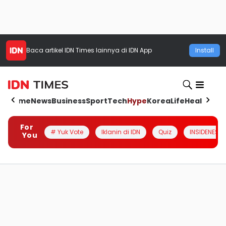
Baca artikel
IDN Times
lainnya di IDN App
Install
Home
News
Business
Sport
Tech
Hype
Korea
Life
Health
Aut
For
# Yuk Vote
Iklanin di IDN
Quiz
INSIDENESIA
You