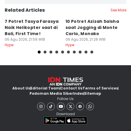
Related Articles
See More
7 Potret Tasya Farasya
10 Potret Azizah Salsha
1
Naik Helikopter saat di
saat Jogging di Monte
L
Bali, First Time!
Carlo, Monako
S
06 Agu 2026, 21:58 WIB
06 Agu 2026, 21:28 WIB
06
Hype
Hype
Hy
About Us
Editorial Team
Contact Us
Terms of Services
Pedoman Media Siber
Index
Sitemap
Follow Us
Download