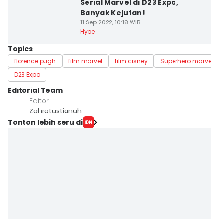
Serial Marvel di D23 Expo,
Banyak Kejutan!
11 Sep 2022, 10:18 WIB
Hype
Topics
florence pugh
film marvel
film disney
Superhero marvel
D23 Expo
Editorial Team
Editor
Zahrotustianah
Tonton lebih seru di