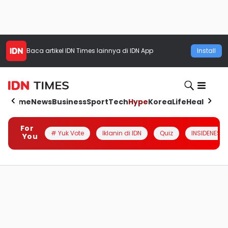
Baca artikel
IDN Times
lainnya di IDN App
Install
Home
News
Business
Sport
Tech
Hype
Korea
Life
Health
Aut
For
# Yuk Vote
Iklanin di IDN
Quiz
INSIDENESIA
You