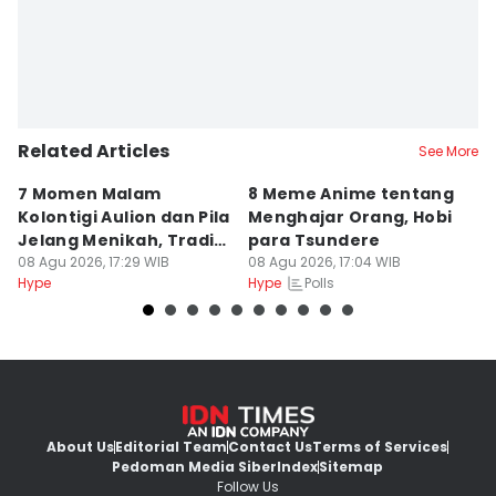
Related Articles
See More
7 Momen Malam
8 Meme Anime tentang
D
Kolontigi Aulion dan Pila
Menghajar Orang, Hobi
S
Jelang Menikah, Tradisi
para Tsundere
M
Adat Kaili
08 Agu 2026, 17:29 WIB
08 Agu 2026, 17:04 WIB
S
08
Polls
Hype
Hype
Hy
About Us
Editorial Team
Contact Us
Terms of Services
Pedoman Media Siber
Index
Sitemap
Follow Us