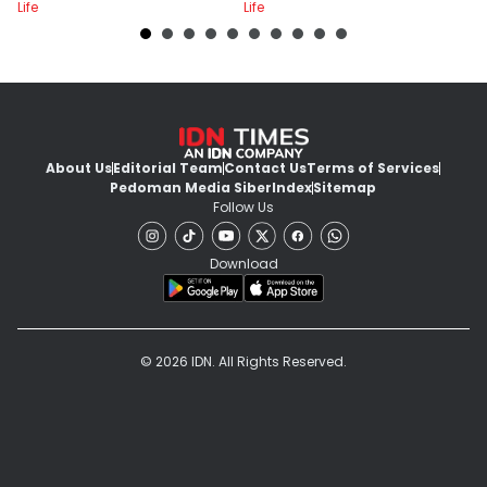
Life
Life
Lif
About Us
Editorial Team
Contact Us
Terms of Services
Pedoman Media Siber
Index
Sitemap
Follow Us
Download
© 2026 IDN. All Rights Reserved.