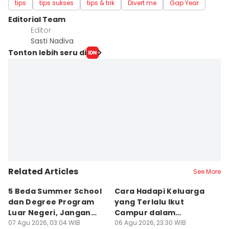
tips
tips sukses
tips & trik
Divert me
Gap Year
Editorial Team
Editor
Sasti Nadiva
Tonton lebih seru di
Related Articles
See More
5 Beda Summer School
Cara Hadapi Keluarga
Ca
dan Degree Program
yang Terlalu Ikut
M
Luar Negeri, Jangan
Campur dalam
S
Salah
07 Agu 2026, 03:04 WIB
Persiapan Nikah
06 Agu 2026, 23:30 WIB
Di
06