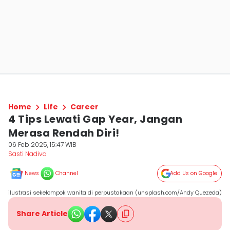
Home
Life
Career
4 Tips Lewati Gap Year, Jangan
Merasa Rendah Diri!
06 Feb 2025, 15:47 WIB
Sasti Nadiva
News
Channel
Add Us on Google
ilustrasi sekelompok wanita di perpustakaan (unsplash.com/Andy Quezeda)
Share Article