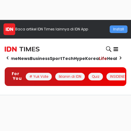
Baca artikel
IDN Times
lainnya di IDN App
Install
Home
News
Business
Sport
Tech
Hype
Korea
Life
Health
Aut
For
# Yuk Vote
Iklanin di IDN
Quiz
INSIDENESIA
You