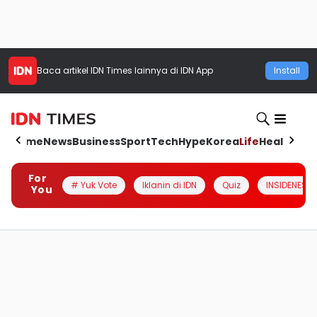
Baca artikel
IDN Times
lainnya di IDN App
Install
Home
News
Business
Sport
Tech
Hype
Korea
Life
Health
Aut
For
# Yuk Vote
Iklanin di IDN
Quiz
INSIDENESIA
You