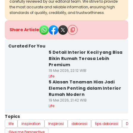
carefully reviewed by our editorial team. We strive to provide
the most accurate and reliable information, ensuring high
standards of quality, credibility, and trustworthiness.
Share Article
Curated For You
5 Detail Interior Kecil yang Bisa
Bikin Rumah Terasa Lebih
Premium
19 Mei 2026, 22:12 WIB
Life
5 Alasan Tanaman Hias Jadi
Elemen Penting dalam Interior
Rumah Modern
19 Mei 2026, 21:42 WIB
Life
Topics
life
inspiration
Inspirasi
dekorasi
tips dekorasi
Dek
Give me Perspective