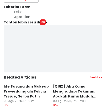
Editorial Team
Editor
Agsa Tian
Tonton lebih seru di
Related Articles
See More
Ide Busana dan Makeup
[QUIZ] Jika Kamu
7
Prewedding ala Felicia
Menghadapi Tekanan,
m
Tissue, Serba Putih
Apakah Kamu Mudah
M
09 Agu 2026, 17:09 WIB
Bad Mood?
09 Agu 2026, 17:00 WIB
09
Life
Life
Lif