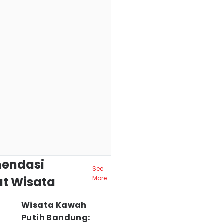
endasi
See
t Wisata
More
Wisata Kawah
Putih Bandung: