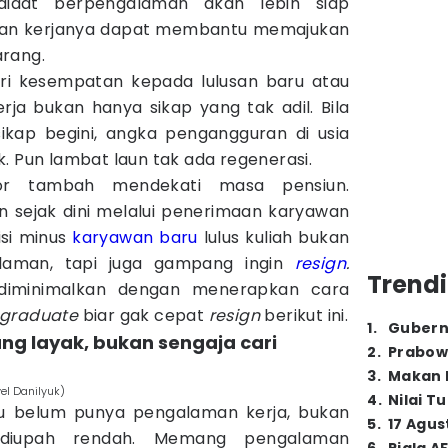
didat berpengalaman akan lebih siap
man kerjanya dapat membantu memajukan
arang.
ri kesempatan kepada lulusan baru atau
rja bukan hanya sikap yang tak adil. Bila
ikap begini, angka pengangguran di usia
. Pun lambat laun tak ada regenerasi.
or tambah mendekati masa pensiun.
n sejak dini melalui penerimaan karyawan
si minus
karyawan baru
lulus kuliah bukan
aman, tapi juga gampang ingin
resign
.
Trendi
 diminimalkan dengan menerapkan cara
 graduate
biar gak cepat
resign
berikut ini.
1
.
Gubern
yang layak, bukan sengaja cari
2
.
Prabow
3
.
Makan B
el Danilyuk)
4
.
Nilai T
ru belum punya pengalaman kerja, bukan
5
.
17 Agus
 diupah rendah. Memang pengalaman