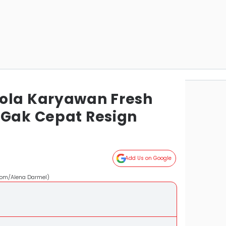
ola Karyawan Fresh
 Gak Cepat Resign
Add Us on Google
.com/Alena Darmel)