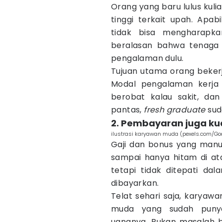
Orang yang baru lulus kuli
tinggi terkait upah. Apab
tidak bisa mengharapka
beralasan bahwa tenaga 
pengalaman dulu.
Tujuan utama orang bekerj
Modal pengalaman kerja 
berobat kalau sakit, da
pantas,
fresh graduate
sud
2. Pembayaran juga ku
ilustrasi karyawan muda (pexels.com/Go
Gaji dan bonus yang manu
sampai hanya hitam di ata
tetapi tidak ditepati dal
dibayarkan.
Telat sehari saja, karyawa
muda yang sudah punya
uangnya. Bukan masalah b