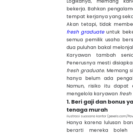
Logikanya, memang kan
bekerja. Bahkan pengala
tempat kerjanya yang sek
Akan tetapi, tidak membe
fresh graduate
untuk beke
semua pemilik usaha bers
dua puluhan bakal melonjak
Karyawan tambah seni
Penerusnya mesti disiapka
fresh graduate.
Memang si
hanya belum ada pengal
Namun, risiko itu dapat
mengelola karyawan
fresh
1. Beri gaji dan bonus 
tenaga murah
ilustrasi suasana kantor (pexels.com/Pav
Hanya karena lulusan ba
berarti mereka boleh