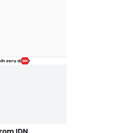
ih seru di
from IDN