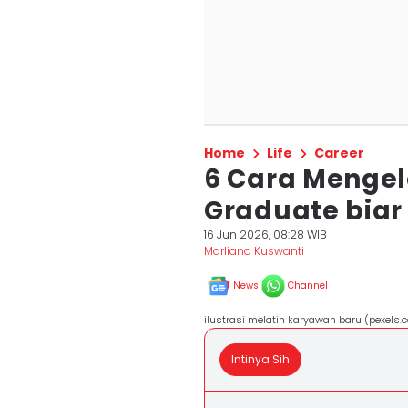
Home
Life
Career
6 Cara Mengel
Graduate biar
16 Jun 2026, 08:28 WIB
Marliana Kuswanti
News
Channel
ilustrasi melatih karyawan baru (pexels
Intinya Sih