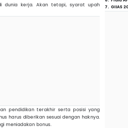
6
.
Piala A
i dunia kerja. Akan tetapi, syarat upah
7
.
GIIAS 2
gan pendidikan terakhir serta posisi yang
nus harus diberikan sesuai dengan haknya.
agi meniadakan bonus.