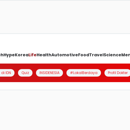
ch
Hype
Korea
Life
Health
Automotive
Food
Travel
Science
Me
 di IDN
Quiz
INSIDENESIA
#LokalBerdaya
Profil Dokter