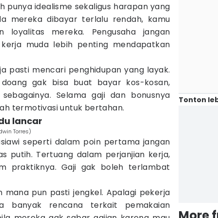
ah punya idealisme sekaligus harapan yang
ila mereka dibayar terlalu rendah, kamu
n loyalitas mereka. Pengusaha jangan
kerja muda lebih penting mendapatkan
a pasti mencari penghidupan yang layak.
doang gak bisa buat bayar kos-kosan,
n sebagainya. Selama gaji dan bonusnya
Tonton leb
ah termotivasi untuk bertahan.
du lancar
dwin Torres)
siawi seperti dalam poin pertama jangan
s putih. Tertuang dalam perjanjian kerja,
am praktiknya. Gaji gak boleh terlambat
n mana pun pasti jengkel. Apalagi pekerja
 banyak rencana terkait pemakaian
More 
ila mereka gak sabar gajian karena mau