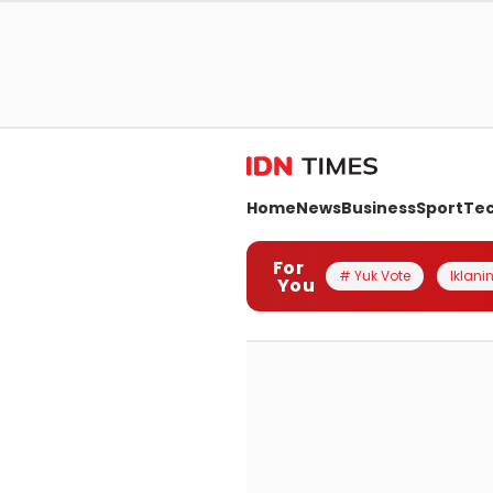
Home
News
Business
Sport
Te
For
# Yuk Vote
Iklanin
You