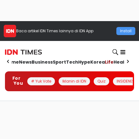
Baca artikel
IDN Times
lainnya di IDN App
Install
Home
News
Business
Sport
Tech
Hype
Korea
Life
Health
Aut
For
# Yuk Vote
Iklanin di IDN
Quiz
INSIDENESIA
You