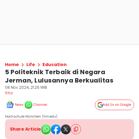
Home
Life
Education
5 Politeknik Terbaik di Negara
Jerman, Lulusannya Berkualitas
08 Nov 2024, 21:26 WIB
Rifai
News
Channel
Add Us on Google
Hochschule München (hm.edu)
Share Article