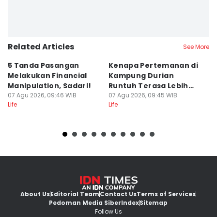
Related Articles
See More
5 Tanda Pasangan
Kenapa Pertemanan di
Ga
Melakukan Financial
Kampung Durian
P
Manipulation, Sadari!
Runtuh Terasa Lebih
M
07 Agu 2026, 09:46 WIB
Tulus?
07 Agu 2026, 09:45 WIB
07
Life
Life
Lif
About Us
Editorial Team
Contact Us
Terms of Services
Pedoman Media Siber
Index
Sitemap
Follow Us