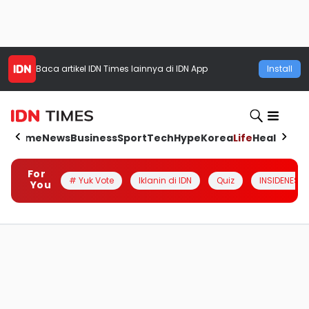
Baca artikel
IDN Times
lainnya di IDN App
Install
Home
News
Business
Sport
Tech
Hype
Korea
Life
Health
Aut
For
# Yuk Vote
Iklanin di IDN
Quiz
INSIDENESIA
You