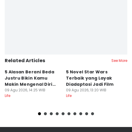
Related Articles
See More
5 Alasan Berani Beda
5 Novel Star Wars
Q
Justru Bikin Kamu
Terbaik yang Layak
k
Makin Mengenal Diri
Diadaptasi Jadi Film
M
Sendiri
09 Agu 2026, 14:25 WIB
09 Agu 2026, 13:20 WIB
L
09
Life
Life
Lif