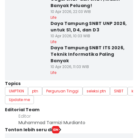
Banyak Peluang!
10 Apr 2026, 22:03 WIB
Life
Daya Tampung SNBT UNP 2026,
untuk S1, D4, dan D3
10 Apr 2026, 10:03 WIB
Life
Daya Tampung SNBT ITS 2026,
Teknik Informatika Paling
Banyak
10 Apr 2026, 11:03 WIB
Life
Topics
UMPTKIN
ptn
Perguruan Tinggi
seleksi ptn
SNBT
kul
Update me
Editorial Team
Editor
Muhammad Tarmizi Murdianto
Tonton lebih seru di