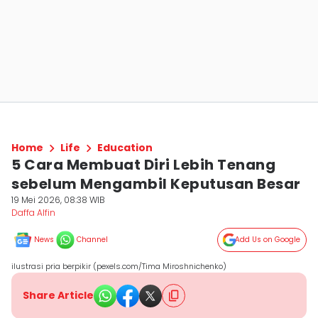
Home
Life
Education
5 Cara Membuat Diri Lebih Tenang
sebelum Mengambil Keputusan Besar
19 Mei 2026, 08:38 WIB
Daffa Alfin
News
Channel
Add Us on Google
ilustrasi pria berpikir (pexels.com/Tima Miroshnichenko)
Share Article