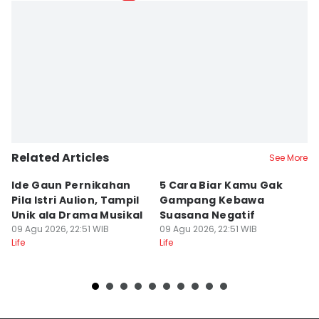
Related Articles
See More
Ide Gaun Pernikahan
5 Cara Biar Kamu Gak
5
Pila Istri Aulion, Tampil
Gampang Kebawa
D
Unik ala Drama Musikal
Suasana Negatif
P
09 Agu 2026, 22:51 WIB
09 Agu 2026, 22:51 WIB
I
09
Life
Life
Lif