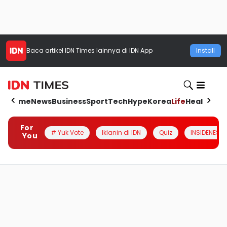
Baca artikel
IDN Times
lainnya di IDN App
Install
Home
News
Business
Sport
Tech
Hype
Korea
Life
Health
Aut
For
# Yuk Vote
Iklanin di IDN
Quiz
INSIDENESIA
You