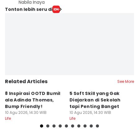
Nabila Inaya
Tonton lebih seru di
Related Articles
See More
8 Inspirasi OOTD Bumil
5 Soft Skill yang Gak
5
ala Adinda Thomas,
Diajarkan di Sekolah
B
Bump Friendly!
tapi Penting Banget
y
10 Agu 2026, 14:30 WIB
10 Agu 2026, 14:30 WIB
10
Life
Life
Lif