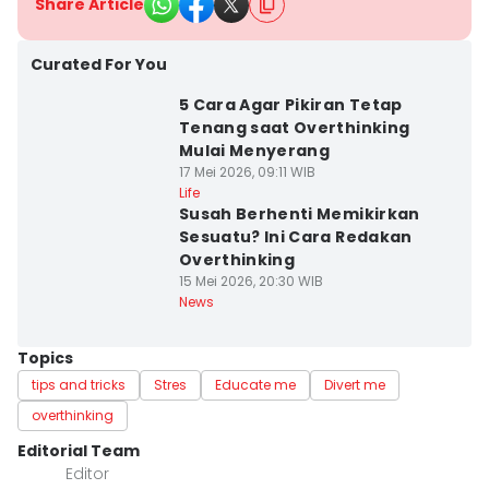
Share Article
Curated For You
5 Cara Agar Pikiran Tetap
Tenang saat Overthinking
Mulai Menyerang
17 Mei 2026, 09:11 WIB
Life
Susah Berhenti Memikirkan
Sesuatu? Ini Cara Redakan
Overthinking
15 Mei 2026, 20:30 WIB
News
Topics
tips and tricks
Stres
Educate me
Divert me
overthinking
Editorial Team
Editor