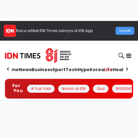
Baca artikel
IDN Times
lainnya di IDN App
Install
Home
News
Business
Sport
Tech
Hype
Korea
Life
Health
Aut
For
# Yuk Vote
Iklanin di IDN
Quiz
INSIDENESIA
You