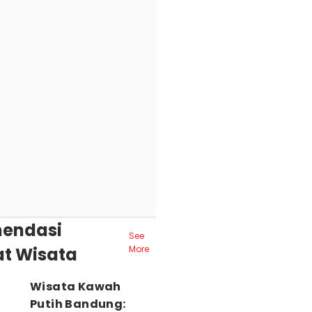
endasi
See
t Wisata
More
Wisata Kawah
Putih Bandung: