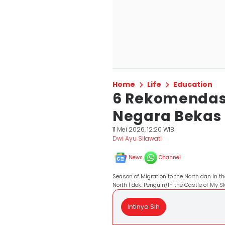
Home
Life
Education
6 Rekomendasi
Negara Bekas
11 Mei 2026, 12:20 WIB
Dwi Ayu Silawati
News
Channel
Season of Migration to the North dan In t
North | dok. Penguin/In the Castle of My S
Intinya Sih