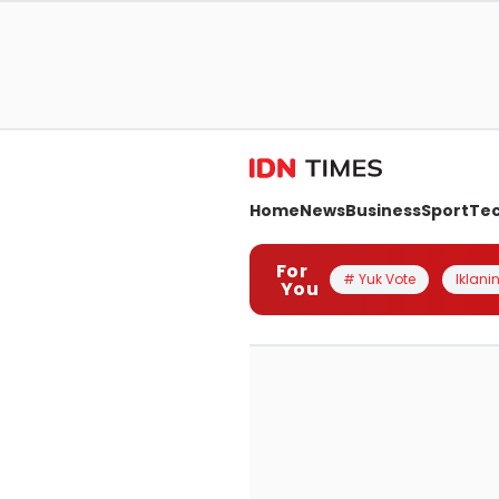
Home
News
Business
Sport
Te
For
# Yuk Vote
Iklanin
You