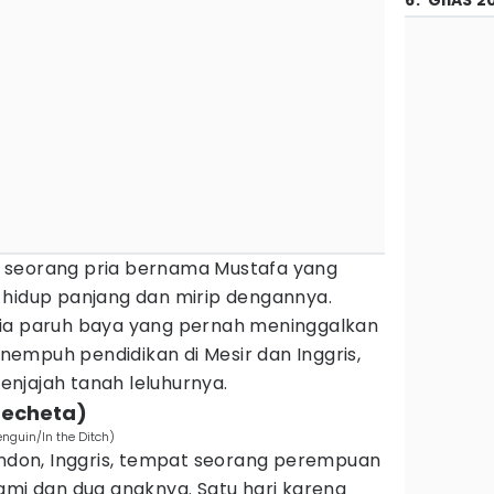
6
.
GIIAS 2
 seorang pria bernama Mustafa yang
 hidup panjang dan mirip dengannya.
ria paruh baya yang pernah meninggalkan
empuh pendidikan di Mesir dan Inggris,
njajah tanah leluhurnya.
Emecheta)
enguin/In the Ditch)
ndon, Inggris, tempat seorang perempuan
ami dan dua anaknya. Satu hari karena