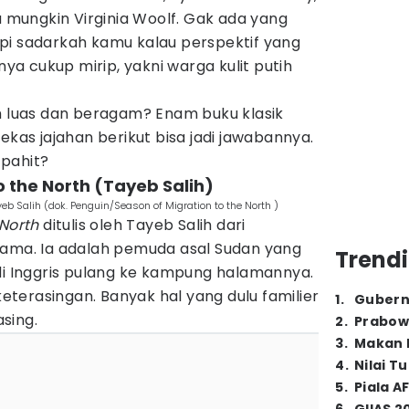
a mungkin Virginia Woolf. Gak ada yang
pi sadarkah kamu kalau perspektif yang
a cukup mirip, yakni warga kulit putih
ih luas dan beragam? Enam buku klasik
ekas jajahan berikut bisa jadi jawabannya.
pahit?
to the North (Tayeb Salih)
yeb Salih (dok. Penguin/Season of Migration to the North )
 North
ditulis oleh Tayeb Salih dari
nama. Ia adalah pemuda asal Sudan yang
Trendi
di Inggris pulang ke kampung halamannya.
 keterasingan. Banyak hal yang dulu familier
1
.
Gubern
asing.
2
.
Prabow
3
.
Makan B
4
.
Nilai T
5
.
Piala A