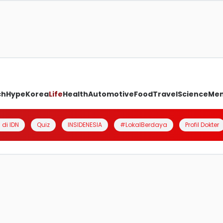
ch
Hype
Korea
Life
Health
Automotive
Food
Travel
Science
Me
 di IDN
Quiz
INSIDENESIA
#LokalBerdaya
Profil Dokter