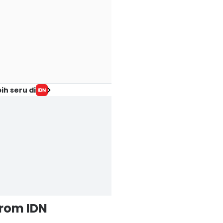
ih seru di
from IDN