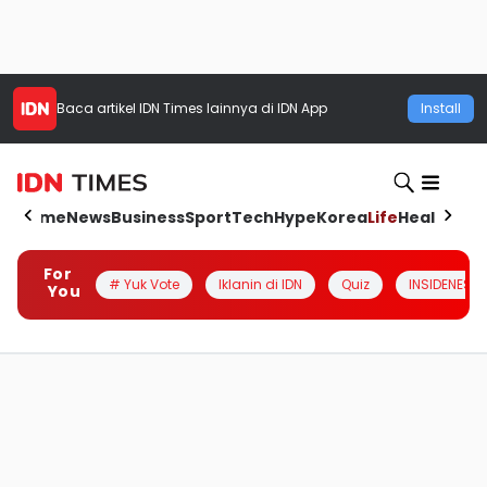
Baca artikel
IDN Times
lainnya di IDN App
Install
Home
News
Business
Sport
Tech
Hype
Korea
Life
Health
Aut
For
# Yuk Vote
Iklanin di IDN
Quiz
INSIDENESIA
You