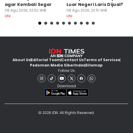
agar Kembali Segar
Luar Negeri Laris Dijual?
T
08 Agu 2026, 23:52 WIB
08 Agu 2026, 23:51 WIB
M
08
Life
Life
Lif
About Us
Editorial Team
Contact Us
Terms of Services
Pedoman Media Siber
Index
Sitemap
Follow Us
Download
© 2026 IDN. All Rights Reserved.