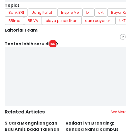
Topics
Bank BRI
Uang Kuliah
Inspire Me
bri
ukt
Bayar Kuli
BRImo
BRIVA
biaya pendidikan
cara bayar ukt
UKT 2
Editorial Team
Editor
Tonton lebih seru di
Pinka Wima Wima
Editor
Delvia Y Oktaviani
Related Articles
See More
5 Cara Menghilangkan
Validasi Vs Branding:
6
Bau Amis pada Talenan
Kenapa Nama Kampus
F