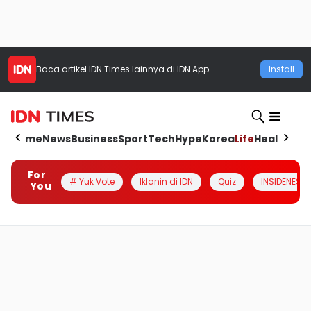
Baca artikel
IDN Times
lainnya di IDN App
Install
Home
News
Business
Sport
Tech
Hype
Korea
Life
Health
Aut
For
# Yuk Vote
Iklanin di IDN
Quiz
INSIDENESIA
You