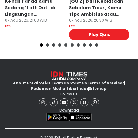
Kenali Tanda Kamu
[QUIZ] Dari Kebiasaan
C
Sedang "Left Out" di
Sebelum Tidur, Kamu
u
Lingkungan
Tipe Ambisius atau
In
Pertemanan
07 Agu 2026, 21:03 WIB
Santai?
07 Agu 2026, 20:30 WIB
M
07
Life
Life
Lif
Play Quiz
About Us
Editorial Team
Contact Us
Terms of Services
Pedoman Media Siber
Index
Sitemap
Follow Us
Download
© 2026 IDN. All Rights Reserved.