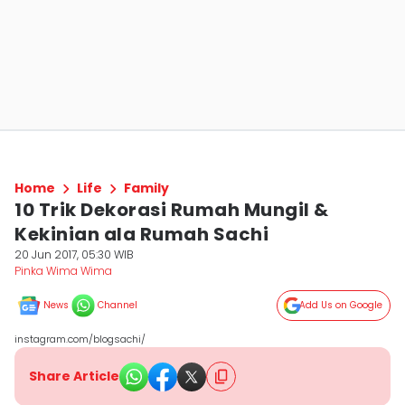
Home
Life
Family
10 Trik Dekorasi Rumah Mungil &
Kekinian ala Rumah Sachi
20 Jun 2017, 05:30 WIB
Pinka Wima Wima
News
Channel
Add Us on Google
instagram.com/blogsachi/
Share Article