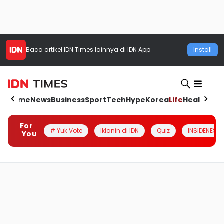
Baca artikel
IDN Times
lainnya di IDN App
Install
Home
News
Business
Sport
Tech
Hype
Korea
Life
Health
Aut
For
# Yuk Vote
Iklanin di IDN
Quiz
INSIDENESIA
You