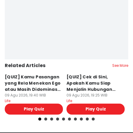
Related Articles
See More
[QUIZ] Kamu Pasangan
[QUIZ] Cek di Sini,
[
yang Rela Menekan Ego
Apakah Kamu Siap
Up
atau Masih Didominasi
Menjalin Hubungan
K
Ego?
09 Agu 2026, 19:40 WIB
Serius?
09 Agu 2026, 19:25 WIB
y
09
Life
Life
Lif
P
Play Quiz
Play Quiz