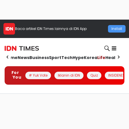
Baca artikel
IDN Times
lainnya di IDN App
Install
Home
News
Business
Sport
Tech
Hype
Korea
Life
Health
Aut
For
# Yuk Vote
Iklanin di IDN
Quiz
INSIDENESIA
You