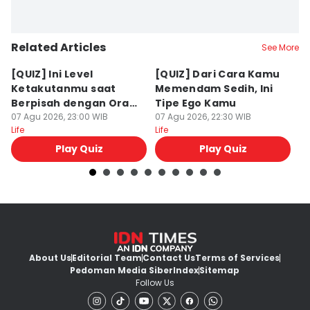
Related Articles
See More
[QUIZ] Ini Level
[QUIZ] Dari Cara Kamu
[Q
Ketakutanmu saat
Memendam Sedih, Ini
Up
Berpisah dengan Orang
Tipe Ego Kamu
K
Lain
07 Agu 2026, 23:00 WIB
07 Agu 2026, 22:30 WIB
07
Life
Life
Lif
Play Quiz
Play Quiz
About Us
Editorial Team
Contact Us
Terms of Services
Pedoman Media Siber
Index
Sitemap
Follow Us