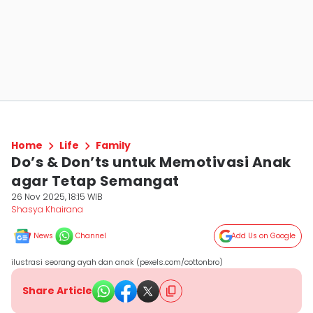
Home
Life
Family
Do’s & Don’ts untuk Memotivasi Anak
agar Tetap Semangat
26 Nov 2025, 18:15 WIB
Shasya Khairana
News
Channel
Add Us on Google
ilustrasi seorang ayah dan anak (pexels.com/cottonbro)
Share Article