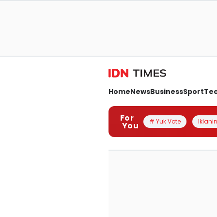
Home
News
Business
Sport
Te
For
# Yuk Vote
Iklanin
You