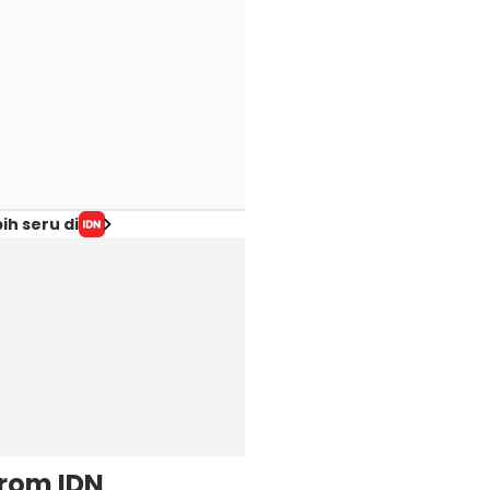
ih seru di
from IDN