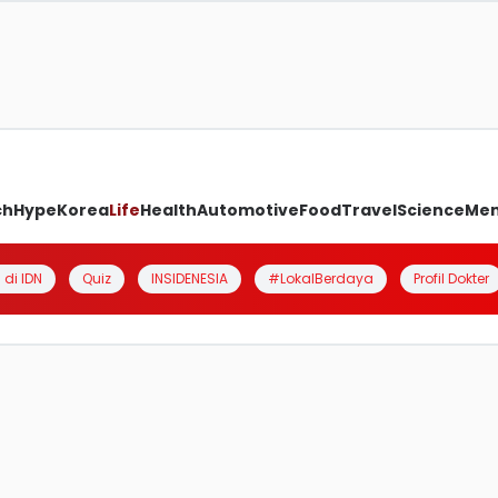
ch
Hype
Korea
Life
Health
Automotive
Food
Travel
Science
Me
 di IDN
Quiz
INSIDENESIA
#LokalBerdaya
Profil Dokter