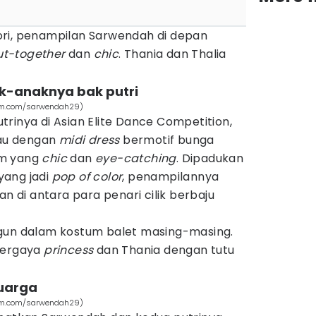
ri, penampilan Sarwendah di depan
ut-together
dan
chic
. Thania dan Thalia
ak-anaknya bak putri
am.com/sarwendah29)
rinya di Asian Elite Dance Competition,
au dengan
midi dress
bermotif bunga
am yang
chic
dan
eye-catching
. Dipadukan
yang jadi
pop of color
, penampilannya
an di antara para penari cilik berbaju
gun dalam kostum balet masing-masing.
bergaya
princess
dan Thania dengan tutu
luarga
am.com/sarwendah29)