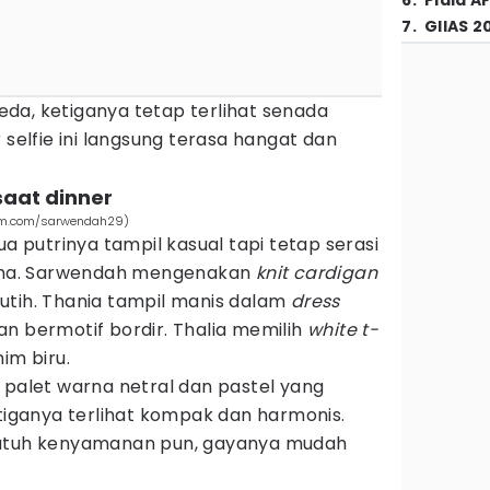
6
.
Piala A
7
.
GIIAS 2
da, ketiganya tetap terlihat senada
 selfie ini langsung terasa hangat dan
saat dinner
am.com/sarwendah29)
ua putrinya tampil kasual tapi tetap serasi
ma. Sarwendah mengenakan
knit cardigan
utih. Thania tampil manis dalam
dress
n bermotif bordir. Thalia memilih
white t-
im biru.
, palet warna netral dan pastel yang
etiganya terlihat kompak dan harmonis.
butuh kenyamanan pun, gayanya mudah