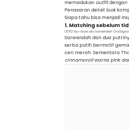
memadukan
outfit
dengan s
Penasaran detail
look
kompa
Siapa tahu bisa menjadi ins
1. Matching sebelum tid
OOTD Ibu-Anak ala Sarwendah (instagr
Sarwendah dan dua putrin
serba putih bermotif gem
ceri merah. Sementara Th
cinnamoroll
warna pink dan 