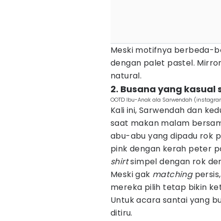
Meski motifnya berbeda-be
dengan palet pastel. Mirror
natural.
2. Busana yang kasual 
OOTD Ibu-Anak ala Sarwendah (instagr
Kali ini, Sarwendah dan ked
saat makan malam bersa
abu-abu yang dipadu rok p
pink dengan kerah peter pa
shirt
simpel dengan rok den
Meski gak
matching
persis
mereka pilih tetap bikin k
Untuk acara santai yang 
ditiru.