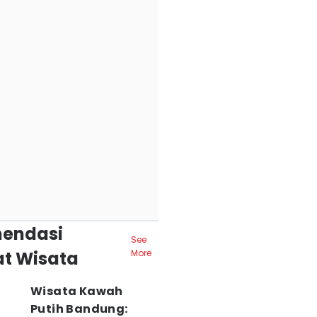
endasi
See
t Wisata
More
Wisata Kawah
Putih Bandung: