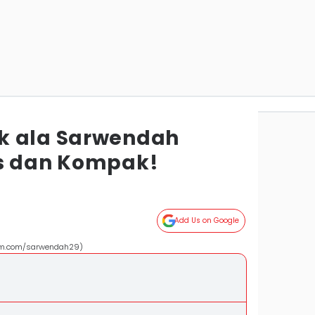
k ala Sarwendah
is dan Kompak!
Add Us on Google
am.com/sarwendah29)