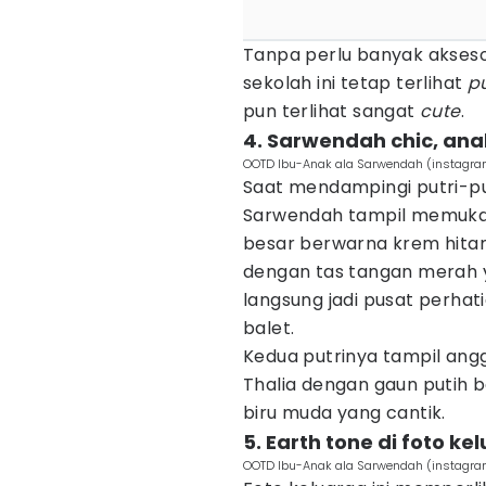
Tanpa perlu banyak akseso
sekolah ini tetap terlihat
p
pun terlihat sangat
cute
.
4. Sarwendah chic, an
OOTD Ibu-Anak ala Sarwendah (instagr
Saat mendampingi putri-put
Sarwendah tampil memuk
besar berwarna krem hit
dengan tas tangan merah 
langsung jadi pusat perhati
balet.
Kedua putrinya tampil ang
Thalia dengan gaun putih 
biru muda yang cantik.
5. Earth tone di foto ke
OOTD Ibu-Anak ala Sarwendah (instagr