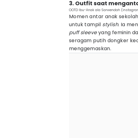
3. Outfit saat mengan
OOTD Ibu-Anak ala Sarwendah (instagr
Momen antar anak sekolah
untuk tampil
stylish
. Ia m
puff sleeve
yang feminin da
seragam putih dongker kedu
menggemaskan.