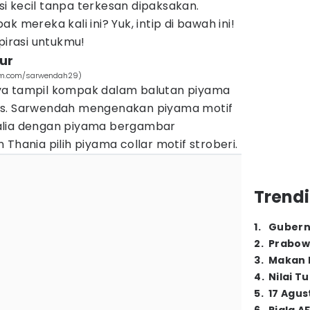
i kecil tanpa terkesan dipaksakan.
k mereka kali ini? Yuk, intip di bawah ini!
pirasi untukmu!
ur
am.com/sarwendah29)
ya tampil kompak dalam balutan piyama
as. Sarwendah mengenakan piyama motif
alia dengan piyama bergambar
Thania pilih piyama collar motif stroberi.
Trendi
1
.
Gubern
2
.
Prabow
3
.
Makan B
4
.
Nilai T
5
.
17 Agus