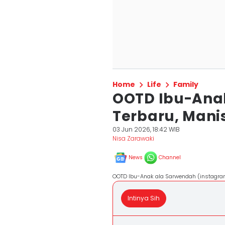
Home
Life
Family
OOTD Ibu-Ana
Terbaru, Man
03 Jun 2026, 18:42 WIB
Nisa Zarawaki
News
Channel
OOTD Ibu-Anak ala Sarwendah (instagr
Intinya Sih