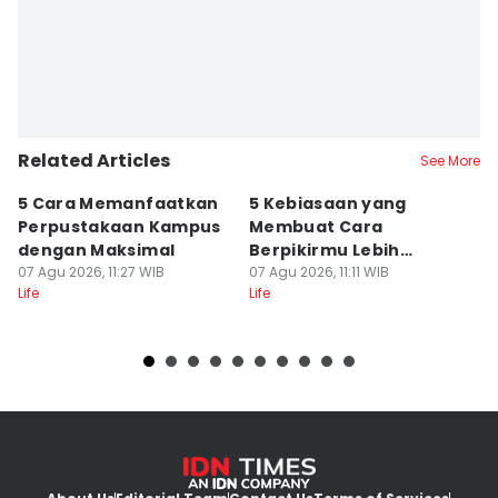
Related Articles
See More
5 Cara Memanfaatkan
5 Kebiasaan yang
5
Perpustakaan Kampus
Membuat Cara
A
dengan Maksimal
Berpikirmu Lebih
D
07 Agu 2026, 11:27 WIB
Fleksibel
07 Agu 2026, 11:11 WIB
07
Life
Life
Lif