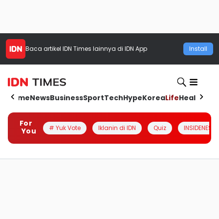
Baca artikel
IDN Times
lainnya di IDN App
Install
Home
News
Business
Sport
Tech
Hype
Korea
Life
Health
Aut
For
# Yuk Vote
Iklanin di IDN
Quiz
INSIDENESIA
You