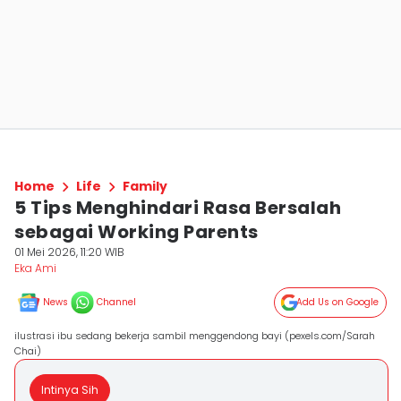
Home
Life
Family
5 Tips Menghindari Rasa Bersalah
sebagai Working Parents
01 Mei 2026, 11:20 WIB
Eka Ami
News
Channel
Add Us on Google
ilustrasi ibu sedang bekerja sambil menggendong bayi (pexels.com/Sarah
Chai)
Intinya Sih