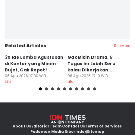
Related Articles
See More
30 Ide Lomba Agustusan
Gak Bikin Drama, 5
M
di Kantor yang Minim
Tugas Ini Lebih Seru
R
Bujet, Gak Repot!
kalau Dikerjakan
C
06 Agu 2026, 17:30 WIB
Bersama
06 Agu 2026, 17:10 WIB
06
Life
Life
Lif
About Us
Editorial Team
Contact Us
Terms of Services
Pedoman Media Siber
Index
Sitemap