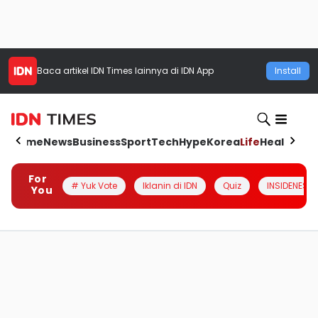
Baca artikel
IDN Times
lainnya di IDN App
Install
Home
News
Business
Sport
Tech
Hype
Korea
Life
Health
Aut
For
# Yuk Vote
Iklanin di IDN
Quiz
INSIDENESIA
You