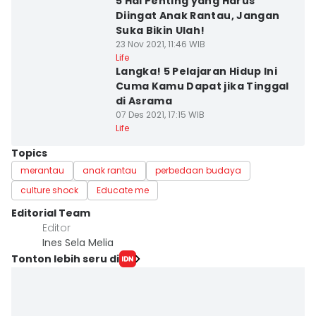
5 Hal Penting yang Harus
Diingat Anak Rantau, Jangan
Suka Bikin Ulah!
23 Nov 2021, 11:46 WIB
Life
Langka! 5 Pelajaran Hidup Ini
Cuma Kamu Dapat jika Tinggal
di Asrama
07 Des 2021, 17:15 WIB
Life
Topics
merantau
anak rantau
perbedaan budaya
culture shock
Educate me
Editorial Team
Editor
Ines Sela Melia
Tonton lebih seru di