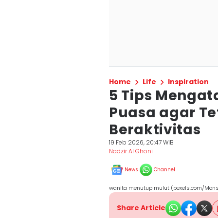
Home
Life
Inspiration
5 Tips Mengat
Puasa agar T
Beraktivitas
19 Feb 2026, 20:47 WIB
Nadzir Al Ghoni
News
Channel
wanita menutup mulut (pexels.com/Monst
Share Article