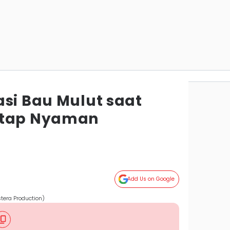
asi Bau Mulut saat
etap Nyaman
Add Us on Google
era Production)