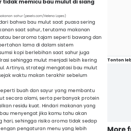
r tidak memicu bau mulut di siang
makanan sahur (pexels.com/Helena Lopes)
ari bahwa bau mulut saat puasa sering
makanan saat sahur, terutama makanan
s, atau beraroma tajam seperti bawang dan
bertahan lama di dalam sistem
sumsi kopi berlebihan saat sahur juga
si sehingga mulut menjadi lebih kering
Tonton leb
. Artinya, strategi mengatasi bau mulut
sejak waktu makan terakhir sebelum
t seperti buah dan sayur yang membantu
 secara alami, serta perbanyak protein
lkan residu kuat. Hindari makanan yang
rbau menyengat jika kamu tahu akan
g hari, sehingga risiko aroma tidak sedap
More 
 Dengan pengaturan menu yang lebih