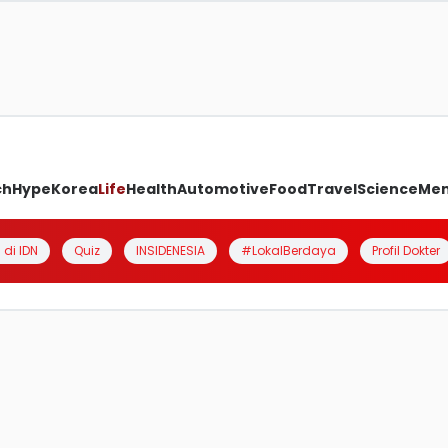
ch
Hype
Korea
Life
Health
Automotive
Food
Travel
Science
Me
 di IDN
Quiz
INSIDENESIA
#LokalBerdaya
Profil Dokter