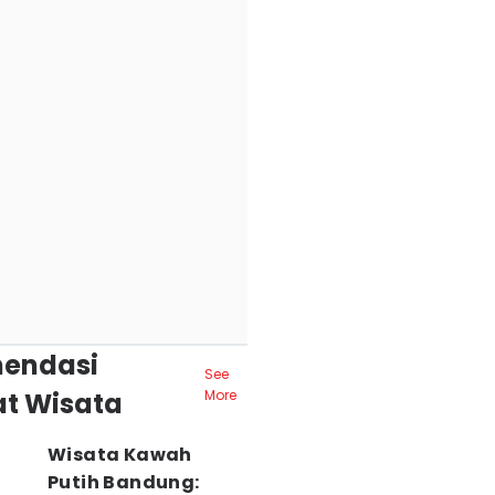
endasi
See
t Wisata
More
Wisata Kawah
Putih Bandung: