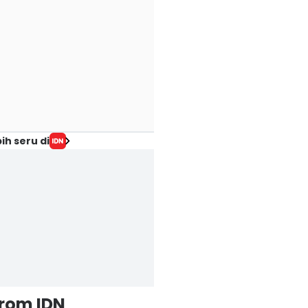
ih seru di
from IDN