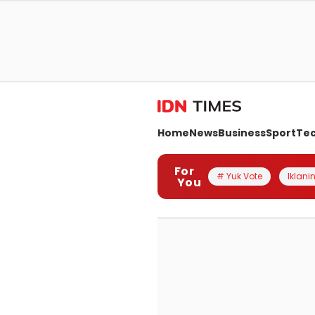
Home
News
Business
Sport
Te
For
# Yuk Vote
Iklanin
You