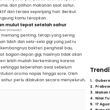
isme, dan pilihan makanan saat sahur,
ktif dan terasa sepanjang hari. Berikut
angsung kamu terapkan.
an mulut tepat setelah sahur
/Sora Shimazaki)
r memang penting, tetapi yang sering
n lidah dan sela-sela gigi yang justru
kembangnya bakteri penghasil bau,
at bagian depan gigi, hasilnya tidak akan
teri lebih mudah berkembang karena
, sehingga kebersihan awal sebelum
Trendi
ntukan aroma napas hingga sore. Oleh
ah sahur perlu dilakukan secara menyeluruh,
1
.
Gubern
2
.
Prabow
3
.
Makan B
4
.
Nilai T
5
.
17 Agus