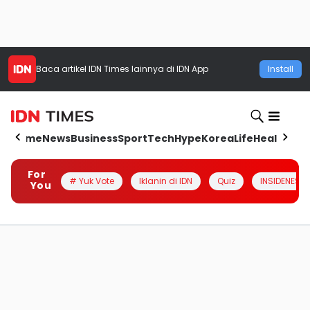
Baca artikel
IDN Times
lainnya di IDN App
Install
Home
News
Business
Sport
Tech
Hype
Korea
Life
Health
Aut
For
# Yuk Vote
Iklanin di IDN
Quiz
INSIDENESIA
You