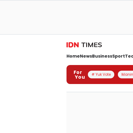
Home
News
Business
Sport
Te
For
# Yuk Vote
Iklanin
You