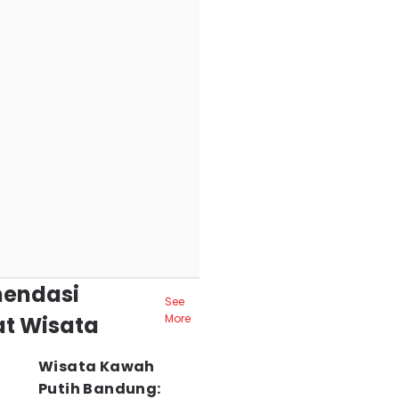
endasi
See
t Wisata
More
Wisata Kawah
Putih Bandung: