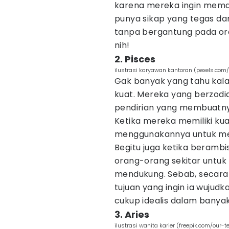
karena mereka ingin meman
punya sikap yang tegas d
tanpa bergantung pada oran
nih!
2. Pisces
ilustrasi karyawan kantoran (pexels.com
Gak banyak yang tahu kalau
kuat. Mereka yang berzodia
pendirian yang membuatnya
Ketika mereka memiliki kua
menggunakannya untuk me
Begitu juga ketika berambi
orang-orang sekitar untu
mendukung. Sebab, secara p
tujuan yang ingin ia wujudk
cukup idealis dalam banyak
3. Aries
ilustrasi wanita karier (freepik.com/our-