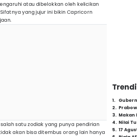
pengaruhi atau dibelokkan oleh kelicikan
ifatnya yang jujur ini bikin Capricorn
jaan.
Trendi
1
.
Gubern
2
.
Prabow
3
.
Makan B
4
.
Nilai T
salah satu zodiak yang punya pendirian
5
.
17 Agus
idak akan bisa ditembus orang lain hanya