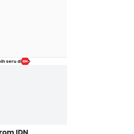
ih seru di
from IDN