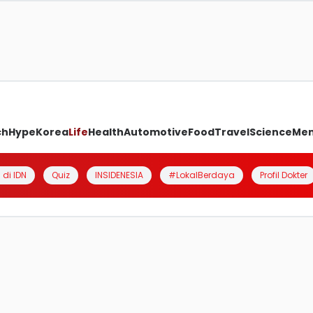
ch
Hype
Korea
Life
Health
Automotive
Food
Travel
Science
Me
 di IDN
Quiz
INSIDENESIA
#LokalBerdaya
Profil Dokter