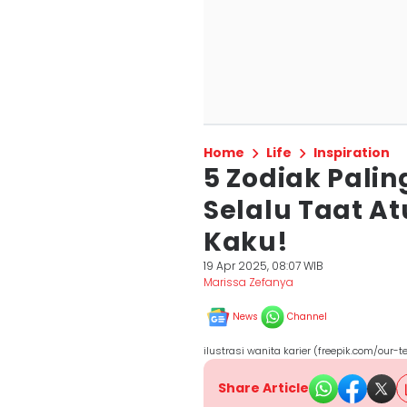
Home
Life
Inspiration
5 Zodiak Palin
Selalu Taat A
Kaku!
19 Apr 2025, 08:07 WIB
Marissa Zefanya
News
Channel
ilustrasi wanita karier (freepik.com/our-
Share Article