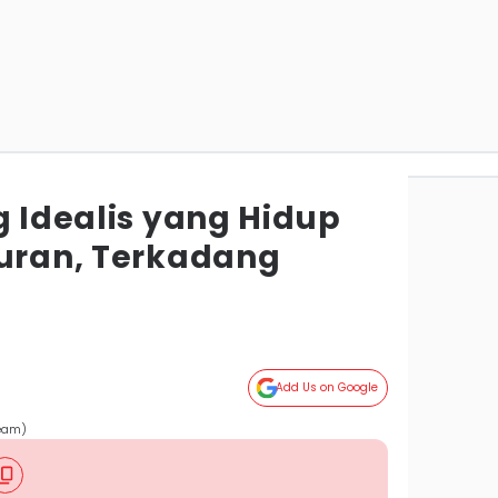
g Idealis yang Hidup
turan, Terkadang
Add Us on Google
team)