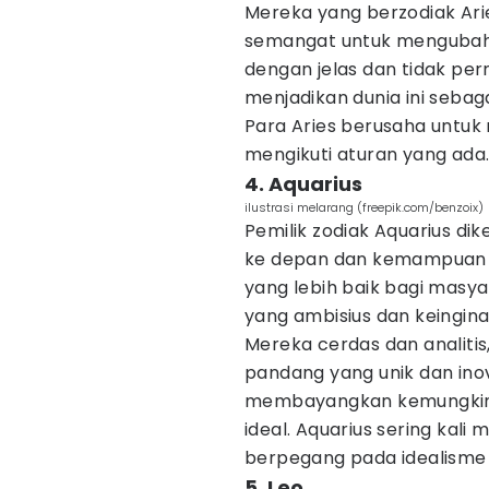
Mereka yang berzodiak Ari
semangat untuk mengubah 
dengan jelas dan tidak pe
menjadikan dunia ini sebaga
Para Aries berusaha untu
mengikuti aturan yang ada
4. Aquarius
ilustrasi melarang (freepik.com/benzoix)
Pemilik zodiak Aquarius di
ke depan dan kemampuan
yang lebih baik bagi masyar
yang ambisius dan keingin
Mereka cerdas dan analitis
pandang yang unik dan ino
membayangkan kemungkina
ideal. Aquarius sering kali
berpegang pada idealisme
5. Leo