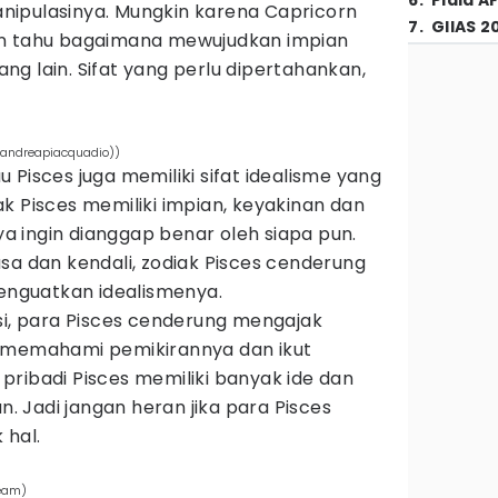
6
.
Piala A
ipulasinya. Mungkin karena Capricorn
7
.
GIIAS 2
an tahu bagaimana mewujudkan impian
g lain. Sifat yang perlu dipertahankan,
/andreapiacquadio))
 Pisces juga memiliki sifat idealisme yang
k Pisces memiliki impian, keyakinan dan
 ingin dianggap benar oleh siapa pun.
sa dan kendali, zodiak Pisces cenderung
nguatkan idealismenya.
si, para Pisces cenderung mengajak
k memahami pemikirannya dan ikut
ribadi Pisces memiliki banyak ide dan
an. Jadi jangan heran jika para Pisces
 hal.
team)