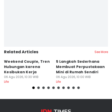
Related Articles
See More
Weekend Couple, Tren
5 Langkah Sederhana
Ko
Hubungan karena
Membuat Perpustakaan
b
Kesibukan Kerja
Mini di Rumah Sendiri
L
06 Agu 2026, 10:30 WIB
06 Agu 2026, 10:00 WIB
06
Life
Life
Lif