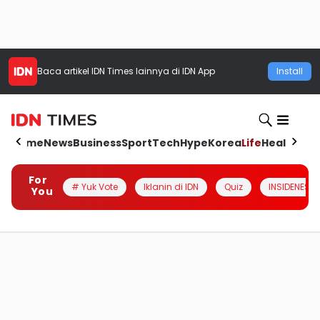
Baca artikel
IDN Times
lainnya di IDN App
Install
Home
News
Business
Sport
Tech
Hype
Korea
Life
Health
Aut
For
# Yuk Vote
Iklanin di IDN
Quiz
INSIDENESIA
You