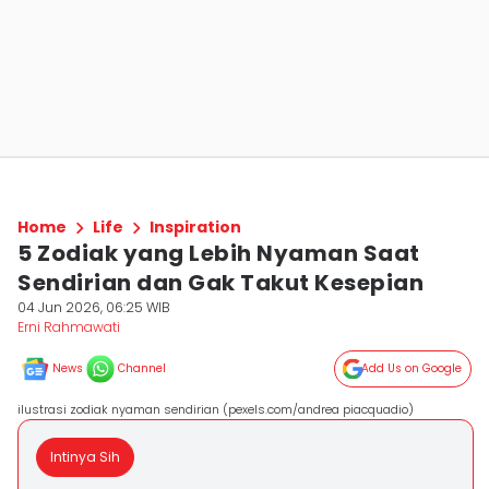
Home
Life
Inspiration
5 Zodiak yang Lebih Nyaman Saat
Sendirian dan Gak Takut Kesepian
04 Jun 2026, 06:25 WIB
Erni Rahmawati
News
Channel
Add Us on Google
ilustrasi zodiak nyaman sendirian (pexels.com/andrea piacquadio)
Intinya Sih