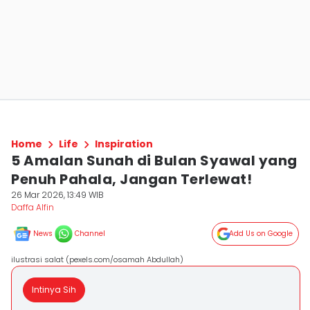
Home
Life
Inspiration
5 Amalan Sunah di Bulan Syawal yang
Penuh Pahala, Jangan Terlewat!
26 Mar 2026, 13:49 WIB
Daffa Alfin
News
Channel
Add Us on Google
ilustrasi salat (pexels.com/osamah Abdullah)
Intinya Sih