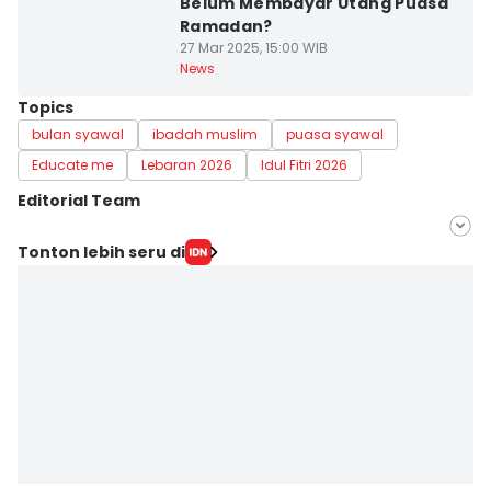
Belum Membayar Utang Puasa
Ramadan?
27 Mar 2025, 15:00 WIB
News
Topics
bulan syawal
ibadah muslim
puasa syawal
Educate me
Lebaran 2026
Idul Fitri 2026
Editorial Team
Editor
Tonton lebih seru di
Ananda Zaura
Editor
Delvia Y Oktaviani