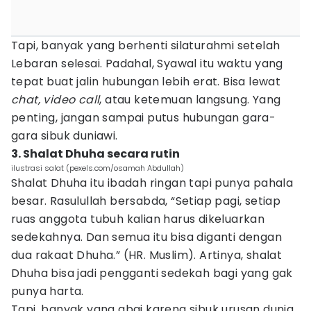
Tapi, banyak yang berhenti silaturahmi setelah
Lebaran selesai. Padahal, Syawal itu waktu yang
tepat buat jalin hubungan lebih erat. Bisa lewat
chat,
video call
, atau ketemuan langsung. Yang
penting, jangan sampai putus hubungan gara-
gara sibuk duniawi.
3. Shalat Dhuha secara rutin
ilustrasi salat (pexels.com/osamah Abdullah)
Shalat Dhuha itu ibadah ringan tapi punya pahala
besar. Rasulullah bersabda, “Setiap pagi, setiap
ruas anggota tubuh kalian harus dikeluarkan
sedekahnya. Dan semua itu bisa diganti dengan
dua rakaat Dhuha.” (HR. Muslim). Artinya, shalat
Dhuha bisa jadi pengganti sedekah bagi yang gak
punya harta.
Tapi, banyak yang abai karena sibuk urusan dunia.