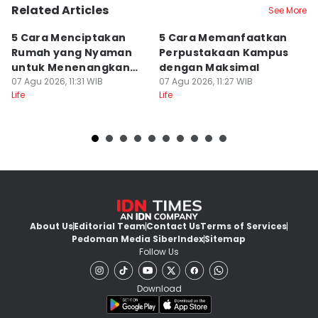
Related Articles
See More
5 Cara Menciptakan
5 Cara Memanfaatkan
5
Rumah yang Nyaman
Perpustakaan Kampus
M
untuk Menenangkan
dengan Maksimal
B
Pikiran
07 Agu 2026, 11:31 WIB
07 Agu 2026, 11:27 WIB
Fl
07
Life
Life
Lif
About Us
Editorial Team
Contact Us
Terms of Services
Pedoman Media Siber
Index
Sitemap
Follow Us
Download