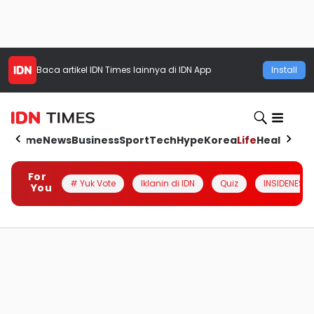
Baca artikel
IDN Times
lainnya di IDN App
Install
Home
News
Business
Sport
Tech
Hype
Korea
Life
Health
Aut
For
# Yuk Vote
Iklanin di IDN
Quiz
INSIDENESIA
You