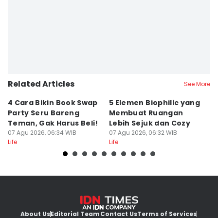
Related Articles
See More
4 Cara Bikin Book Swap
5 Elemen Biophilic yang
5
Party Seru Bareng
Membuat Ruangan
B
Teman, Gak Harus Beli!
Lebih Sejuk dan Cozy
M
07 Agu 2026, 06:34 WIB
07 Agu 2026, 06:32 WIB
07
Life
Life
Lif
About Us
Editorial Team
Contact Us
Terms of Services