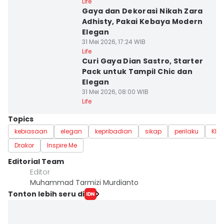
Life
Gaya dan Dekorasi Nikah Zara
Adhisty, Pakai Kebaya Modern
Elegan
31 Mei 2026, 17:24 WIB
Life
Curi Gaya Dian Sastro, Starter
Pack untuk Tampil Chic dan
Elegan
31 Mei 2026, 08:00 WIB
Life
Topics
kebiasaan
elegan
kepribadian
sikap
perilaku
KDr
Drakor
Inspire Me
Editorial Team
Editor
Muhammad Tarmizi Murdianto
Tonton lebih seru di