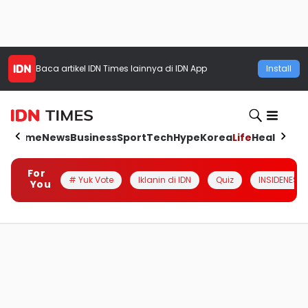
Baca artikel
IDN Times
lainnya di IDN App
Install
Home
News
Business
Sport
Tech
Hype
Korea
Life
Health
Aut
For
# Yuk Vote
Iklanin di IDN
Quiz
INSIDENESIA
You