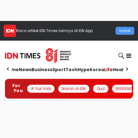
Baca artikel
IDN Times
lainnya di IDN App
Install
Home
News
Business
Sport
Tech
Hype
Korea
Life
Health
Aut
For
# Yuk Vote
Iklanin di IDN
Quiz
INSIDENESIA
You