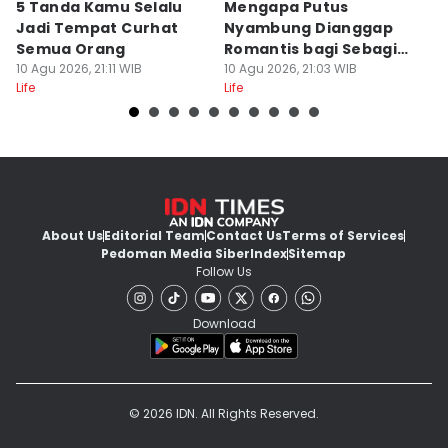
5 Tanda Kamu Selalu
Mengapa Putus
D
Jadi Tempat Curhat
Nyambung Dianggap
Ko
Semua Orang
Romantis bagi Sebagian
K
10 Agu 2026, 21:11 WIB
Orang?
10 Agu 2026, 21:03 WIB
Pl
10
Life
Life
Lif
About Us
Editorial Team
Contact Us
Terms of Services
Pedoman Media Siber
Index
Sitemap
Follow Us
Download
© 2026 IDN. All Rights Reserved.