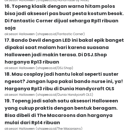
aksesori Halloween (shopee.co.id/Handmade by Alice)
16. Topeng klasik dengan warna hitam polos
bisa jadi aksesori pas buat pesta kostum besok.
Di Fantastic Corner dijual seharga Rp11 ribuan
saja
aksesori Halloween (shopee.co.id/Fantastic Corner)
17. Bando Devil dengan LED ini bakal epik banget
dipakai saat malam hari karena suasana
Halloween jadi makin terasa. Di DSJ.Shop
harganya Rp13 ribuan
aksesori Halloween (shopee.co.id/DSJ.Shop)
18. Mau cosplay jadi hantu lokal seperti suster
ngesot? Jangan lupa pakai bando nurse ini, ya!
Harganya Rp13 ribu di Dunia Handycraft OLS
aksesori Halloween (shopee.co.id/Dunia Handycraft OLS)
19. Topeng jadi salah satu aksesori Halloween
yang cukup praktis dengan bentuk beragam.
Bisa dibeli di The Macaroons dan harganya
mulai dari Rp14 ribuan
aksesori Halloween (shopee.co.id/The Macaroons)