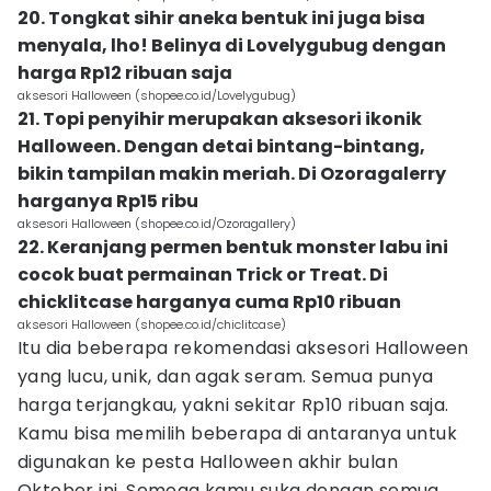
20. Tongkat sihir aneka bentuk ini juga bisa
menyala, lho! Belinya di Lovelygubug dengan
harga Rp12 ribuan saja
aksesori Halloween (shopee.co.id/Lovelygubug)
21. Topi penyihir merupakan aksesori ikonik
Halloween. Dengan detai bintang-bintang,
bikin tampilan makin meriah. Di Ozoragalerry
harganya Rp15 ribu
aksesori Halloween (shopee.co.id/Ozoragallery)
22. Keranjang permen bentuk monster labu ini
cocok buat permainan Trick or Treat. Di
chicklitcase harganya cuma Rp10 ribuan
aksesori Halloween (shopee.co.id/chiclitcase)
Itu dia beberapa rekomendasi aksesori Halloween
yang lucu, unik, dan agak seram. Semua punya
harga terjangkau, yakni sekitar Rp10 ribuan saja.
Kamu bisa memilih beberapa di antaranya untuk
digunakan ke pesta Halloween akhir bulan
Oktober ini. Semoga kamu suka dengan semua