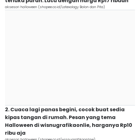
terluka parah. Lucu dengan harga Rp17 ribuan
aksesori halloween (shopee.co.id/Latexology Balon dan Pita)
2. Cuaca lagi panas begini, cocok buat sedia
kipas tangan di rumah. Pesan yang tema
Halloween di wisnugrafikaonlie, harganya Rp10
ribu aja
aksesori halloween (shopee.co.id/wisnugrafikaonline)