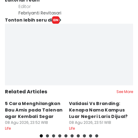
Editorial Team
Editor
Febriyanti Revitasari
Tonton lebih seru di
Related Articles
See More
5 Cara Menghilangkan
Validasi Vs Branding:
6
Bau Amis pada Talenan
Kenapa Nama Kampus
F
agar Kembali Segar
Luar Negeri Laris Dijual?
T
08 Agu 2026, 23:52 WIB
08 Agu 2026, 23:51 WIB
M
08
Life
Life
Lif