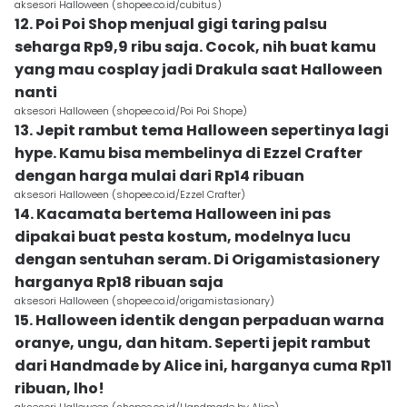
aksesori Halloween (shopee.co.id/cubitus)
12. Poi Poi Shop menjual gigi taring palsu
seharga Rp9,9 ribu saja. Cocok, nih buat kamu
yang mau cosplay jadi Drakula saat Halloween
nanti
aksesori Halloween (shopee.co.id/Poi Poi Shope)
13. Jepit rambut tema Halloween sepertinya lagi
hype. Kamu bisa membelinya di Ezzel Crafter
dengan harga mulai dari Rp14 ribuan
aksesori Halloween (shopee.co.id/Ezzel Crafter)
14. Kacamata bertema Halloween ini pas
dipakai buat pesta kostum, modelnya lucu
dengan sentuhan seram. Di Origamistasionery
harganya Rp18 ribuan saja
aksesori Halloween (shopee.co.id/origamistasionary)
15. Halloween identik dengan perpaduan warna
oranye, ungu, dan hitam. Seperti jepit rambut
dari Handmade by Alice ini, harganya cuma Rp11
ribuan, lho!