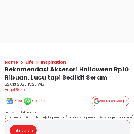
Home
Life
Inspiration
Rekomendasi Aksesori Halloween Rp10
Ribuan, Lucu tapi Sedikit Seram
22 Okt 2025, 15:25 WIB
Angel Rose
News
Channel
Add Us on Google
aksesori Halloween
(shopee.co.id/Chiclitcase|shopee.co.id/cubitus|shopee.co.id/wisnugrafikaonline)
Intinya Sih