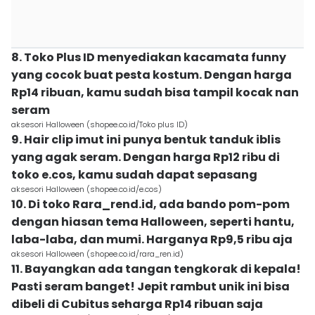
8. Toko Plus ID menyediakan kacamata funny
yang cocok buat pesta kostum. Dengan harga
Rp14 ribuan, kamu sudah bisa tampil kocak nan
seram
aksesori Halloween (shopee.co.id/Toko plus ID)
9. Hair clip imut ini punya bentuk tanduk iblis
yang agak seram. Dengan harga Rp12 ribu di
toko e.cos, kamu sudah dapat sepasang
aksesori Halloween (shopee.co.id/e.cos)
10. Di toko Rara_rend.id, ada bando pom-pom
dengan hiasan tema Halloween, seperti hantu,
laba-laba, dan mumi. Harganya Rp9,5 ribu aja
aksesori Halloween (shopee.co.id/rara_ren.id)
11. Bayangkan ada tangan tengkorak di kepala!
Pasti seram banget! Jepit rambut unik ini bisa
dibeli di Cubitus seharga Rp14 ribuan saja