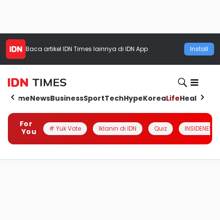
Baca artikel
IDN Times
lainnya di IDN App
Install
Home
News
Business
Sport
Tech
Hype
Korea
Life
Health
Aut
For
# Yuk Vote
Iklanin di IDN
Quiz
INSIDENESIA
You