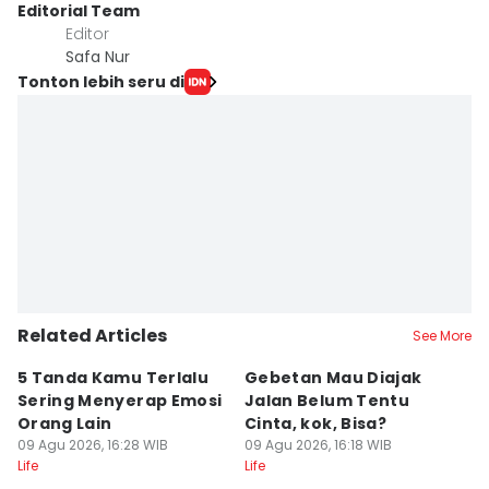
Editorial Team
Editor
Safa ‎Nur
Tonton lebih seru di
Related Articles
See More
5 Tanda Kamu Terlalu
Gebetan Mau Diajak
[
Sering Menyerap Emosi
Jalan Belum Tentu
W
Orang Lain
Cinta, kok, Bisa?
M
09 Agu 2026, 16:28 WIB
09 Agu 2026, 16:18 WIB
y
09
Life
Life
Lif
M