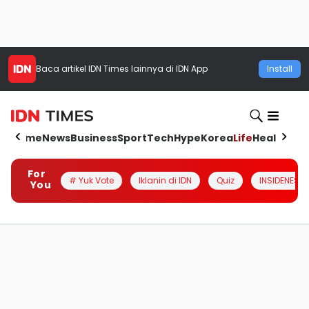
Baca artikel
IDN Times
lainnya di IDN App
Install
Home
News
Business
Sport
Tech
Hype
Korea
Life
Health
Aut
For
# Yuk Vote
Iklanin di IDN
Quiz
INSIDENESIA
You