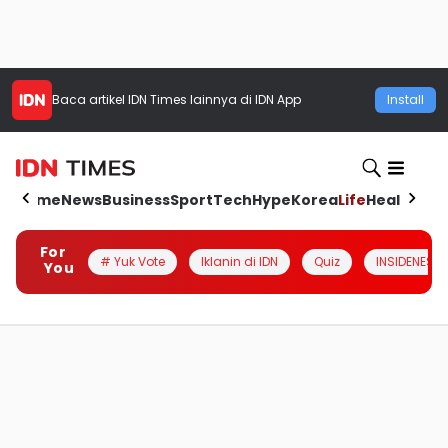
Baca artikel
IDN Times
lainnya di IDN App
Install
Home
News
Business
Sport
Tech
Hype
Korea
Life
Health
Aut
For
# Yuk Vote
Iklanin di IDN
Quiz
INSIDENESIA
You