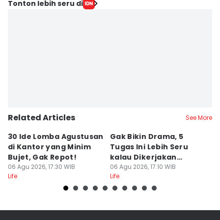
Editor
Tonton lebih seru di
Pinka Wima Wima
Editor
Fajar Laksmita Dewi
Related Articles
See More
30 Ide Lomba Agustusan
Gak Bikin Drama, 5
M
di Kantor yang Minim
Tugas Ini Lebih Seru
R
Bujet, Gak Repot!
kalau Dikerjakan
C
06 Agu 2026, 17:30 WIB
Bersama
06 Agu 2026, 17:10 WIB
06
Life
Life
Lif