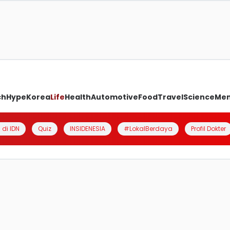
ch
Hype
Korea
Life
Health
Automotive
Food
Travel
Science
Me
 di IDN
Quiz
INSIDENESIA
#LokalBerdaya
Profil Dokter