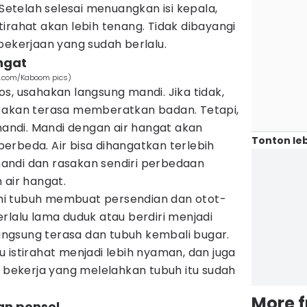
 Setelah selesai menuangkan isi kepala,
irahat akan lebih tenang. Tidak dibayangi
pekerjaan yang sudah berlalu.
ngat
ls.com/Kaboom pics)
s, usahakan langsung mandi. Jika tidak,
 akan terasa memberatkan badan. Tetapi,
ndi. Mandi dengan air hangat akan
Tonton leb
erbeda. Air bisa dihangatkan terlebih
andi dan rasakan sendiri perbedaan
 air hangat.
i tubuh membuat persendian dan otot-
rlalu lama duduk atau berdiri menjadi
 langsung terasa dan tubuh kembali bugar.
 istirahat menjadi lebih nyaman, dan juga
ekerja yang melelahkan tubuh itu sudah
More 
an ponsel