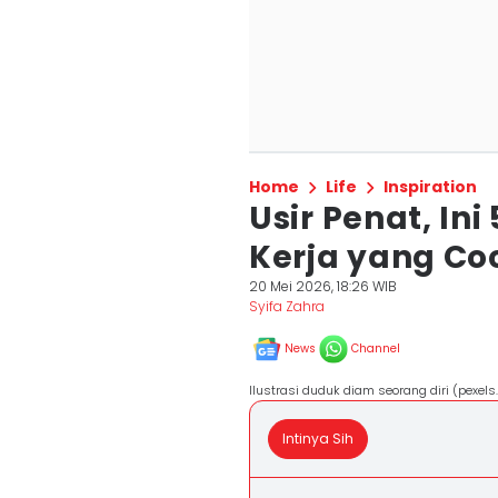
Home
Life
Inspiration
Usir Penat, In
Kerja yang Co
20 Mei 2026, 18:26 WIB
Syifa Zahra
News
Channel
Ilustrasi duduk diam seorang diri (pexels
Intinya Sih