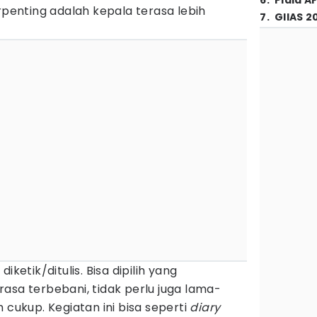
6
.
Piala A
erpenting adalah kepala terasa lebih
7
.
GIIAS 2
iketik/ditulis. Bisa dipilih yang
asa terbebani, tidak perlu juga lama-
 cukup. Kegiatan ini bisa seperti
diary