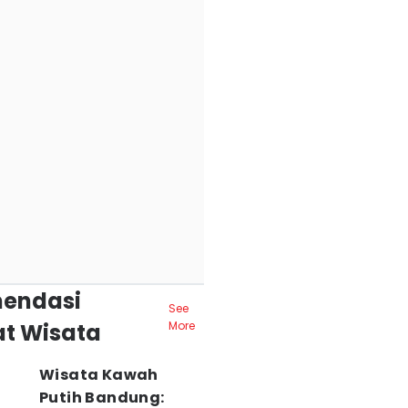
endasi
See
t Wisata
More
Wisata Kawah
Putih Bandung: