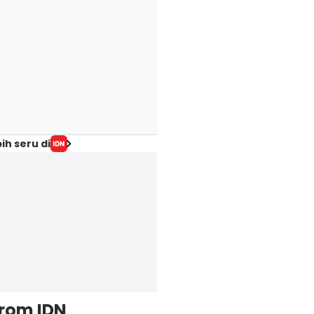
ih seru di
from IDN