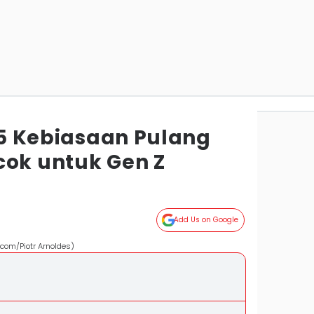
i 5 Kebiasaan Pulang
cok untuk Gen Z
Add Us on Google
.com/Piotr Arnoldes)