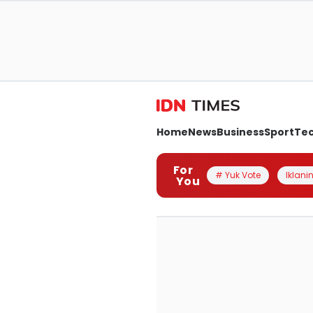
Home
News
Business
Sport
Te
For
# Yuk Vote
Iklanin
You