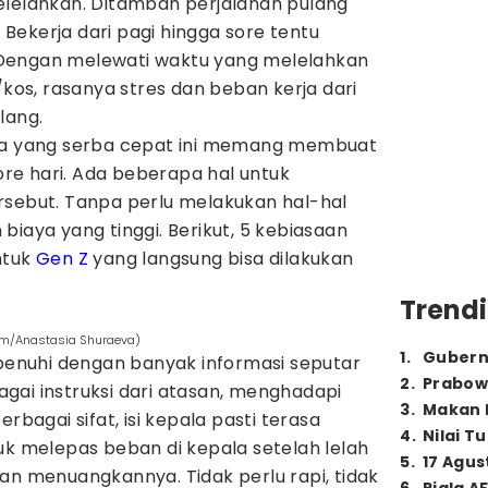
elelahkan. Ditambah perjalanan pulang
Bekerja dari pagi hingga sore tentu
Dengan melewati waktu yang melelahkan
/kos, rasanya stres dan beban kerja dari
lang.
era yang serba cepat ini memang membuat
sore hari. Ada beberapa hal untuk
rsebut. Tanpa perlu melakukan hal-hal
biaya yang tinggi. Berikut, 5 kebiasaan
ntuk
Gen Z
yang langsung bisa dilakukan
Trendi
.com/Anastasia Shuraeva)
1
.
Gubern
ipenuhi dengan banyak informasi seputar
2
.
Prabow
gai instruksi dari atasan, menghadapi
3
.
Makan B
rbagai sifat, isi kepala pasti terasa
4
.
Nilai T
uk melepas beban di kepala setelah lelah
5
.
17 Agus
an menuangkannya. Tidak perlu rapi, tidak