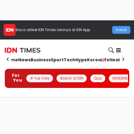
Baca artikel
IDN Times
lainnya di IDN App
Install
Home
News
Business
Sport
Tech
Hype
Korea
Life
Health
Aut
For
# Yuk Vote
Iklanin di IDN
Quiz
INSIDENESIA
You