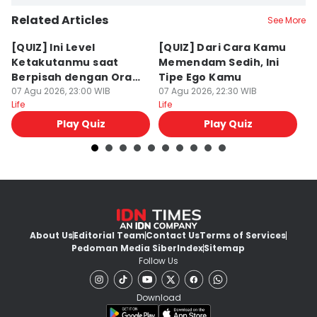
Related Articles
See More
[QUIZ] Ini Level
[QUIZ] Dari Cara Kamu
[Q
Ketakutanmu saat
Memendam Sedih, Ini
Up
Berpisah dengan Orang
Tipe Ego Kamu
K
Lain
07 Agu 2026, 23:00 WIB
07 Agu 2026, 22:30 WIB
07
Life
Life
Lif
Play Quiz
Play Quiz
About Us
Editorial Team
Contact Us
Terms of Services
Pedoman Media Siber
Index
Sitemap
Follow Us
Download