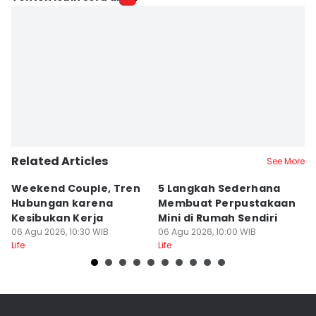
Related Articles
See More
Weekend Couple, Tren
5 Langkah Sederhana
Ko
Hubungan karena
Membuat Perpustakaan
b
Kesibukan Kerja
Mini di Rumah Sendiri
L
06 Agu 2026, 10:30 WIB
06 Agu 2026, 10:00 WIB
06
Life
Life
Lif