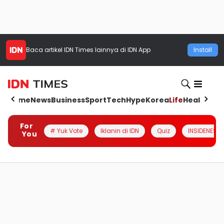
Baca artikel
IDN Times
lainnya di IDN App
Install
Home
News
Business
Sport
Tech
Hype
Korea
Life
Health
Aut
For
# Yuk Vote
Iklanin di IDN
Quiz
INSIDENESIA
You