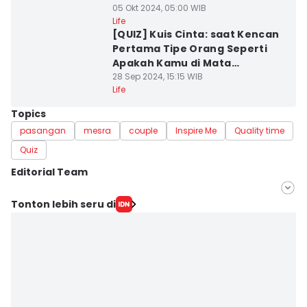
05 Okt 2024, 05:00 WIB
Life
[QUIZ] Kuis Cinta: saat Kencan
Pertama Tipe Orang Seperti
Apakah Kamu di Mata
Gebetan?
28 Sep 2024, 15:15 WIB
Life
Topics
pasangan
mesra
couple
Inspire Me
Quality time
Quiz
Editorial Team
Editor
Tonton lebih seru di
Pinka Wima Wima
Editor
Dina Salma