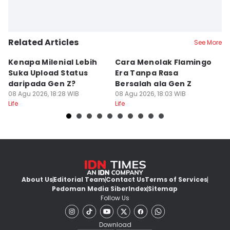
Related Articles
See More
Kenapa Milenial Lebih
Cara Menolak Flamingo
5 
Suka Upload Status
Era Tanpa Rasa
P
daripada Gen Z?
Bersalah ala Gen Z
D
08 Agu 2026, 18:28 WIB
08 Agu 2026, 18:03 WIB
08
Life
Life
Lif
About Us
Editorial Team
Contact Us
Terms of Services
Pedoman Media Siber
Index
Sitemap
Follow Us
Download