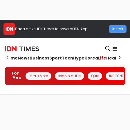
Baca artikel
IDN Times
lainnya di IDN App
Install
Home
News
Business
Sport
Tech
Hype
Korea
Life
Health
Aut
For
# Yuk Vote
Iklanin di IDN
Quiz
INSIDENESIA
You