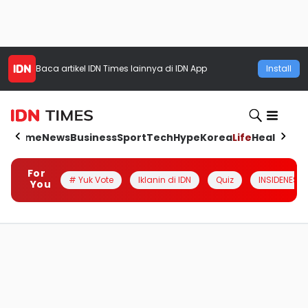
Baca artikel
IDN Times
lainnya di IDN App
Install
Home
News
Business
Sport
Tech
Hype
Korea
Life
Health
Aut
For
# Yuk Vote
Iklanin di IDN
Quiz
INSIDENESIA
You