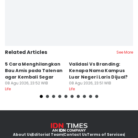
Related Articles
See More
5 Cara Menghilangkan
Validasi Vs Branding:
6
Bau Amis pada Talenan
Kenapa Nama Kampus
F
agar Kembali Segar
Luar Negeri Laris Dijual?
T
08 Agu 2026, 23:52 WIB
08 Agu 2026, 23:51 WIB
M
08
Life
Life
Lif
About Us
Editorial Team
Contact Us
Terms of Services