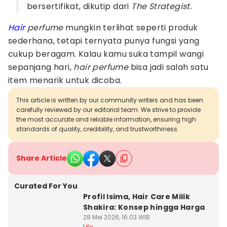
bersertifikat, dikutip dari
The Strategist.
Hair
perfume
mungkin terlihat seperti produk
sederhana, tetapi ternyata punya fungsi yang
cukup beragam. Kalau kamu suka tampil wangi
sepanjang hari,
hair perfume
bisa jadi salah satu
item menarik untuk dicoba.
This article is written by our community writers and has been
carefully reviewed by our editorial team. We strive to provide
the most accurate and reliable information, ensuring high
standards of quality, credibility, and trustworthiness.
Share Article
Curated For You
Profil Isima, Hair Care Milik
Shakira: Konsep hingga Harga
28 Mei 2026, 16:03 WIB
Life