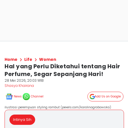
Home
Life
Women
Hal yang Perlu Diketahui tentang Hair
Perfume, Segar Sepanjang Hari!
28 Mei 2026, 20:03 WIB
Shasya Khairana
News
Channel
Add Us on Google
ilustrasi perempuan styling rambut (pexels.com/karolinagrabowska)
Intinya Sih