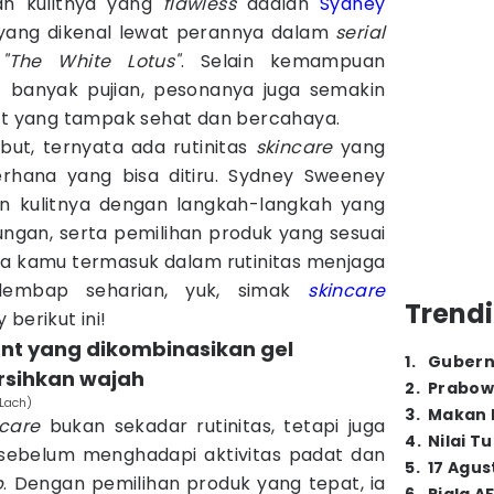
an kulitnya yang
flawless
adalah
Sydney
t yang dikenal lewat perannya dalam
serial
"The White Lotus"
. Selain kemampuan
 banyak pujian, pesonanya juga semakin
lit yang tampak sehat dan bercahaya.
but, ternyata ada rutinitas
skincare
yang
rhana yang bisa ditiru. Sydney Sweeney
n kulitnya dengan langkah-langkah yang
dungan, serta pemilihan produk yang sesuai
ika kamu termasuk dalam rutinitas menjaga
 lembap seharian, yuk, simak
skincare
Trendi
y
berikut ini!
ant yang dikombinasikan gel
1
.
Gubern
rsihkan wajah
2
.
Prabow
 Lach)
3
.
Makan B
ncare
bukan sekadar rutinitas, tetapi juga
4
.
Nilai T
 sebelum menghadapi aktivitas padat dan
5
.
17 Agus
p
. Dengan pemilihan produk yang tepat, ia