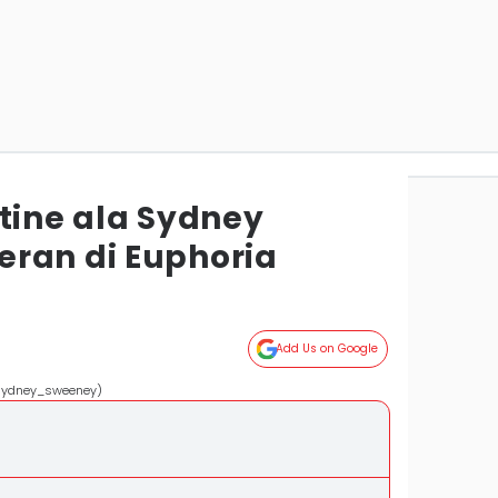
tine ala Sydney
ran di Euphoria
Add Us on Google
/sydney_sweeney)