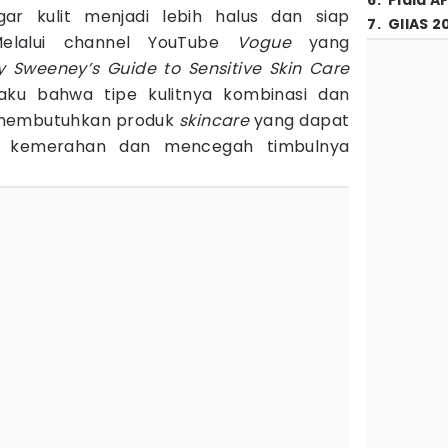
6
.
Piala A
r kulit menjadi lebih halus dan siap
7
.
GIIAS 2
elalui channel YouTube
Vogue
yang
y Sweeney’s Guide to Sensitive Skin Care
u bahwa tipe kulitnya kombinasi dan
ia membutuhkan produk
skincare
yang dapat
g kemerahan dan mencegah timbulnya