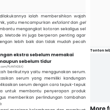
ilakukannya ialah membersihkan wajah
nik, yaitu mencampurkan
exfoliant
dan
gel
mbantu mengangkat kotoran sekaligus sel
ap. Metode ini juga berperan penting agar
ngan lebih baik dan tidak mudah pecah
Tonton leb
dungan ekstra sebelum memakai
 maupun sebelum tidur
h.com/PLANTADEA)
gkah berikutnya yaitu menggunakan serum.
ikasikan serum yang memiliki kandungan
plikasikan serum dengan cara tepuk-tepuk
nya untuk membantu penyerapan produk
ligus memberikan perlindungan tambahan
p
.
More 