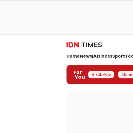
Home
News
Business
Sport
Te
For
# Yuk Vote
Iklanin
You