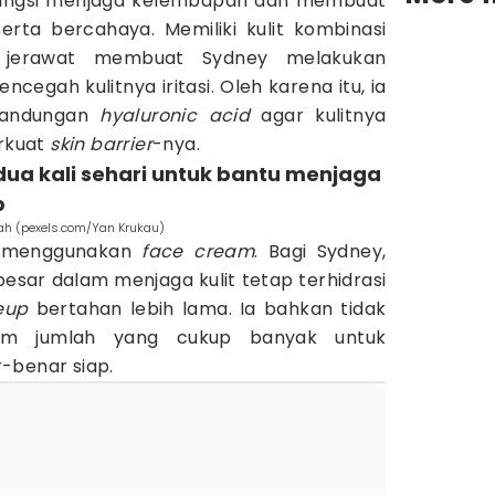
erfungsi menjaga kelembapan dan membuat
 serta bercahaya. Memiliki kulit kombinasi
jerawat membuat Sydney melakukan
cegah kulitnya iritasi. Oleh karena itu, ia
kandungan
hyaluronic acid
agar kulitnya
rkuat
skin barrier
-nya.
ua kali sehari untuk bantu menjaga
p
ah (pexels.com/Yan Krukau)
h menggunakan
face cream
. Bagi Sydney,
esar dalam menjaga kulit tetap terhidrasi
eup
bertahan lebih lama. Ia bahkan tidak
am jumlah yang cukup banyak untuk
-benar siap.