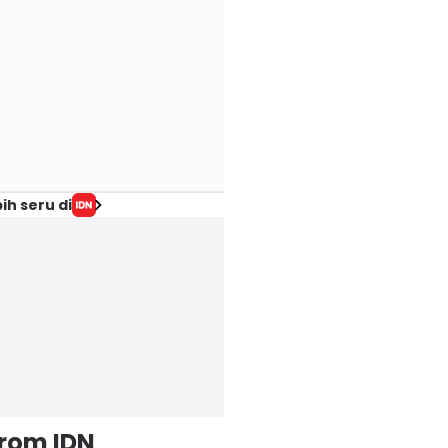
ih seru di
from IDN