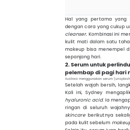
Hal yang pertama yang d
dengan cara yang cukup u
cleanser.
Kombinasi ini me
kulit mati dalam satu tah
makeup bisa menempel de
sepanjang hari.
2. Serum untuk perlin
pelembap di pagi hari
ilustrasi menggunakan serum (unsplas
Setelah wajah bersih, lan
Kali ini, Sydney mengapl
hyaluronic acid
. Ia menga
ringan di seluruh wajah
skincare
berikutnya seka
pada kulit sebelum
makeu