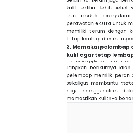
Selain itu, serum juga b
kulit terlihat lebih sehat
dan mudah mengalami 
perawatan ekstra untuk men
memiliki serum dengan 
tetap lembap dan mempe
3. Memakai pelembap d
kulit agar tetap lemba
ilustrasi mengaplikasikan pelembap waj
Langkah berikutnya iala
pelembap memiliki peran b
sekaligus membantu
mak
ragu menggunakan dal
memastikan kulitnya benar