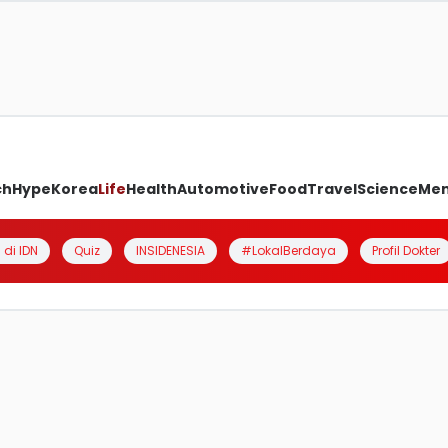
ch
Hype
Korea
Life
Health
Automotive
Food
Travel
Science
Me
 di IDN
Quiz
INSIDENESIA
#LokalBerdaya
Profil Dokter