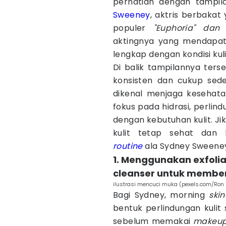
perhatian dengan tampil
Sweeney
, aktris berbaka
populer
"Euphoria" dan 
aktingnya yang mendapat
lengkap dengan kondisi ku
Di balik tampilannya terse
konsisten dan cukup sede
dikenal menjaga kesehata
fokus pada hidrasi, perlin
dengan kebutuhan kulit. J
kulit tetap sehat dan
routine
ala Sydney Sweene
1. Menggunakan exfoli
cleanser untuk membe
ilustrasi mencuci muka (pexels.com/Ron
Bagi Sydney, morning
ski
bentuk perlindungan kulit
sebelum memakai
makeu