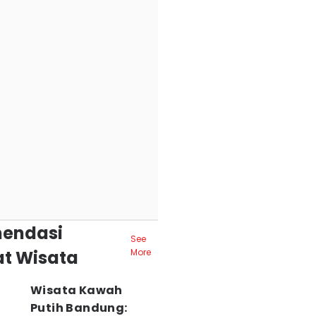
endasi
See
t Wisata
More
Wisata Kawah
Putih Bandung: