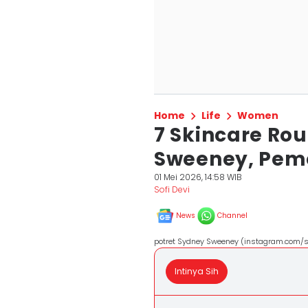
Home
Life
Women
7 Skincare Rou
Sweeney, Peme
01 Mei 2026, 14:58 WIB
Sofi Devi
News
Channel
potret Sydney Sweeney (instagram.com
Intinya Sih