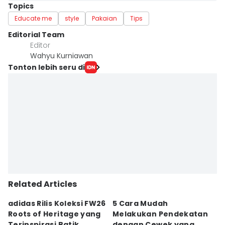
Topics
Educate me
style
Pakaian
Tips
Editorial Team
Editor
Wahyu Kurniawan
Tonton lebih seru di
Related Articles
adidas Rilis Koleksi FW26
5 Cara Mudah
S
Roots of Heritage yang
Melakukan Pendekatan
P
Terinspirasi Batik
dengan Cewek yang
D