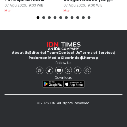
07 Agu 2026, 19:03 WIB
Selektif
07 Agu 2026, 19:00 WIB
07
Men
Men
M
About Us
Editorial Team
Contact Us
Terms of Services
Pedoman Media Siber
Index
Sitemap
Follow Us
Download
© 2026 IDN. All Rights Reserved.