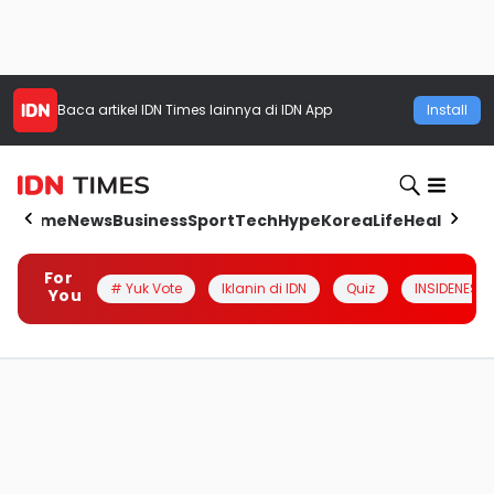
Baca artikel
IDN Times
lainnya di IDN App
Install
Home
News
Business
Sport
Tech
Hype
Korea
Life
Health
Aut
For
# Yuk Vote
Iklanin di IDN
Quiz
INSIDENESIA
You