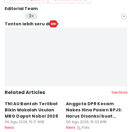
Editorial Team
3+
Editor
Tonton lebih seru di
Langgeng Irma Salugiasih
Editor
Aria Hamzah
Editor
Stella Azasya
Editor
Bella Manoban
Related Articles
See More
TNI AU Bantah Terlibat
Anggota DPR Kecam
K
Bikin Makalah Usulan
Nakes Hina Pasien BPJS:
R
MBG Dapat Nobel 2026
Harus Disanksi buat
D
06 Agu 2026, 15:17 WIB
Pelajaran
06 Agu 2026, 15:03 WIB
S
06
Polls
News
News
Ne