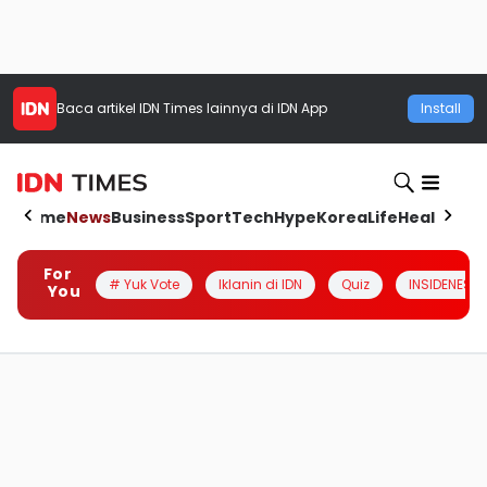
Baca artikel
IDN Times
lainnya di IDN App
Install
Home
News
Business
Sport
Tech
Hype
Korea
Life
Health
Aut
For
# Yuk Vote
Iklanin di IDN
Quiz
INSIDENESIA
You