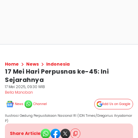
Home
News
Indonesia
17 Mei Hari Perpusnas ke-45: Ini
Sejarahnya
17 Mei 2025, 09:30 WIB
Bella Manoban
News
Channel
Add Us on Google
Ilustrasi Gedung Perpustakaan Nasional RI (IDN Times/Gregorius Aryodamar
P)
Share Article