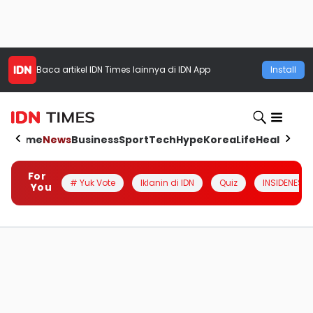
Baca artikel
IDN Times
lainnya di IDN App
Install
Home
News
Business
Sport
Tech
Hype
Korea
Life
Health
Aut
For
# Yuk Vote
Iklanin di IDN
Quiz
INSIDENESIA
You