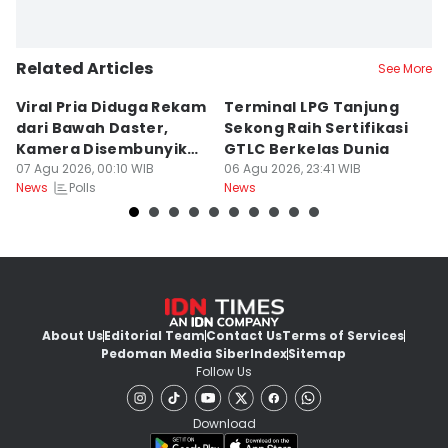
Related Articles
See More
Viral Pria Diduga Rekam
Terminal LPG Tanjung
3
dari Bawah Daster,
Sekong Raih Sertifikasi
J
Kamera Disembunyikan
GTLC Berkelas Dunia
U
di Sandal
07 Agu 2026, 00:10 WIB
06 Agu 2026, 23:41 WIB
06
Polls
News
News
Ne
About Us
Editorial Team
Contact Us
Terms of Services
Pedoman Media Siber
Index
Sitemap
Follow Us
Download