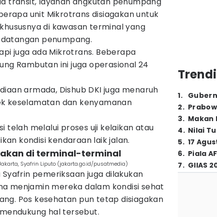
id transit, layanan angkutan penumpang
eberapa unit Mikrotrans disiagakan untuk
 khususnya di kawasan terminal yang
edatangan penumpang.
tapi juga ada Mikrotrans. Beberapa
ung Rambutan ini juga operasional 24
Trendi
diaan armada, Dishub DKI juga menaruh
1
.
Gubern
pek keselamatan dan kenyamanan
2
.
Prabow
3
.
Makan B
 telah melalui proses uji kelaikan atau
4
.
Nilai T
an kondisi kendaraan laik jalan.
5
.
17 Agus
gakan di terminal-terminal
6
.
Piala A
karta, Syafrin Liputo (jakarta.go.id/pusatmedia)
7
.
GIIAS 2
 Syafrin pemeriksaan juga dilakukan
na menjamin mereka dalam kondisi sehat
ng. Pos kesehatan pun tetap disiagakan
 mendukung hal tersebut.