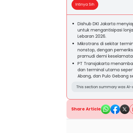
Intinya Sih
Dishub DKI Jakarta menyiap
untuk mengantisipasi lon
Lebaran 2026.
Mikrotrans di sekitar ter
nonstop, dengan pemeriks
pramudi demi keselamat
PT Transjakarta menambah 
dan terminal utama sepert
Abang, dan Pulo Gebang se
This section summary was AI-a
Share Article