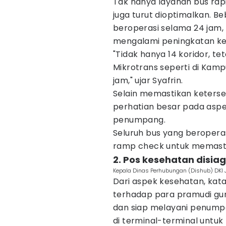
Tak hanya layanan bus rap
juga turut dioptimalkan. B
beroperasi selama 24 jam,
mengalami peningkatan k
"Tidak hanya 14 koridor, te
Mikrotrans seperti di Kamp
jam," ujar Syafrin.
Selain memastikan keterse
perhatian besar pada as
penumpang.
Seluruh bus yang beroperasi
ramp check untuk memastik
2. Pos kesehatan disia
Kepala Dinas Perhubungan (Dishub) DKI Ja
Dari aspek kesehatan, kata
terhadap para pramudi gu
dan siap melayani penumpa
di terminal-terminal untuk