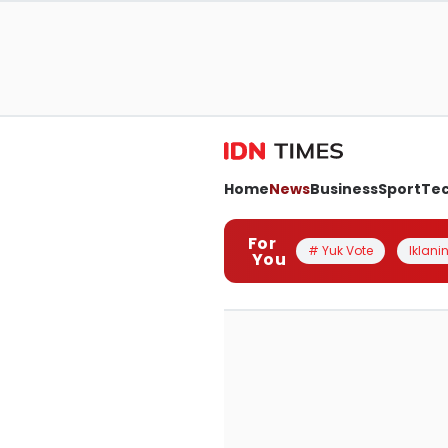
Home
News
Business
Sport
Te
For
# Yuk Vote
Iklanin
You