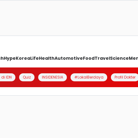
ch
Hype
Korea
Life
Health
Automotive
Food
Travel
Science
Me
 di IDN
Quiz
INSIDENESIA
#LokalBerdaya
Profil Dokter