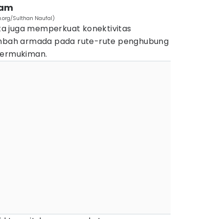
jam
.org/Sulthan Naufal)
arta juga memperkuat konektivitas
bah armada pada rute-rute penghubung
permukiman.