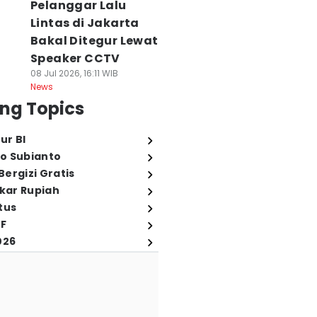
Pelanggar Lalu
Lintas di Jakarta
Bakal Ditegur Lewat
Speaker CCTV
08 Jul 2026, 16:11 WIB
News
ng Topics
ur BI
o Subianto
ergizi Gratis
ukar Rupiah
tus
FF
026