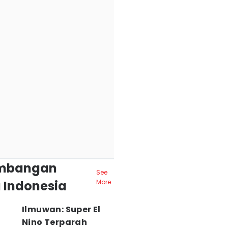
mbangan
See
 Indonesia
More
Ilmuwan: Super El
Nino Terparah