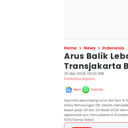
Home
News
Indonesia
Arus Balik Leb
Transjakarta 
25 Mar 2026, 06:00 WIB
Dwifantya Aquina
News
Channel
Sejumlah penumpang turun dari bus di T
Dinas Perhubungan DKI Jakarta mempred
terjadi pada 28 dan 29 Maret 2026 seh
operasional bus TransJakarta di 14 korid
FOTO/Salma Talita)