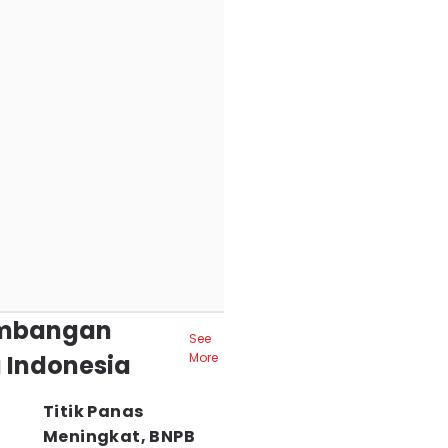
mbangan
See
 Indonesia
More
Titik Panas
Meningkat, BNPB