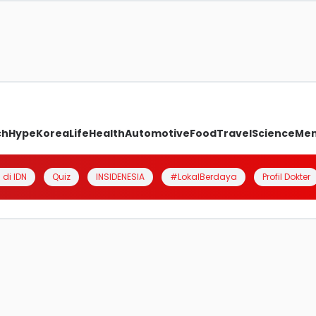
ch
Hype
Korea
Life
Health
Automotive
Food
Travel
Science
Me
 di IDN
Quiz
INSIDENESIA
#LokalBerdaya
Profil Dokter