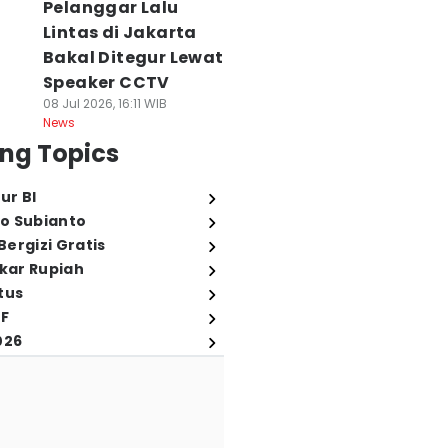
Pelanggar Lalu
Lintas di Jakarta
Bakal Ditegur Lewat
Speaker CCTV
08 Jul 2026, 16:11 WIB
News
ng Topics
ur BI
o Subianto
ergizi Gratis
ukar Rupiah
tus
FF
026