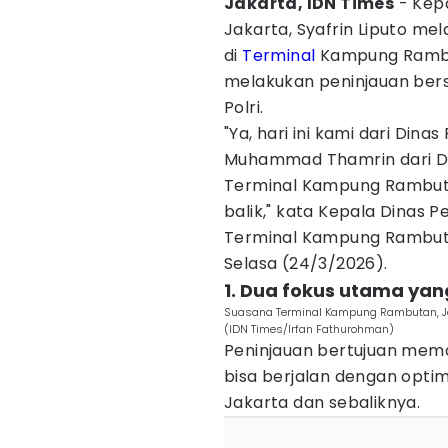
Jakarta, IDN Times
- Kepa
Jakarta, Syafrin Liputo me
di
Terminal
Kampung Rambut
melakukan peninjauan ber
Polri.
"Ya, hari ini kami dari Din
Muhammad Thamrin dari DP
Terminal Kampung Rambut
balik," kata Kepala Dinas P
Terminal Kampung Rambutan
Selasa (24/3/2026).
1. Dua fokus utama yan
Suasana Terminal Kampung Rambutan, Jak
(IDN Times/Irfan Fathurohman)
Peninjauan bertujuan mema
bisa berjalan dengan opti
Jakarta dan sebaliknya.