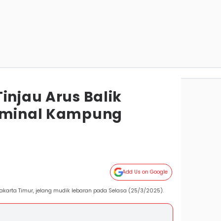
injau Arus Balik
erminal Kampung
Add Us on Google
arta Timur, jelang mudik lebaran pada Selasa (25/3/2025).