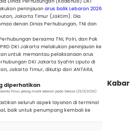
la Dinas Perhubungan (Kadishub) DKI
lakukan peninjauan
arus balik
Lebaran 2026
an, Jakarta Timur (Jaktim). Dia
smaa denan Dinas Perhubungan, TNI dan
as Perhubungan bersama TNI, Polri, dan Pak
RD DKI Jakarta melakukan peninjauan ke
an untuk memantau pelaksanaan arus
erhubungan DKI Jakarta Syafrin Liputo di
, Jakarta Timur, dikutip dari
ANTARA
,
Kabar 
g diperhatikan
arta Timur, jelang mudik lebaran pada Selasa (25/3/2025).
stikan seluruh aspek layanan di terminal
mal, baik untuk penumpang kembali ke