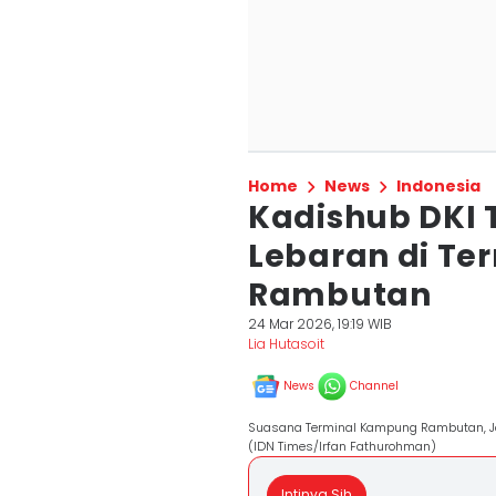
Home
News
Indonesia
Kadishub DKI T
Lebaran di T
Rambutan
24 Mar 2026, 19:19 WIB
Lia Hutasoit
News
Channel
Suasana Terminal Kampung Rambutan, Jak
(IDN Times/Irfan Fathurohman)
Intinya Sih