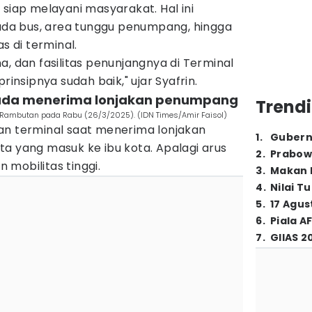
 siap melayani masyarakat. Hal ini
a bus, area tunggu penumpang, hingga
s di terminal.
a, dan fasilitas penunjangnya di Terminal
sipnya sudah baik," ujar Syafrin.
 pada menerima lonjakan penumpang
Trendi
 Rambutan pada Rabu (26/3/2025). (IDN Times/Amir Faisol)
an terminal saat menerima lonjakan
1
.
Gubern
a yang masuk ke ibu kota. Apalagi arus
2
.
Prabow
mobilitas tinggi.
3
.
Makan B
4
.
Nilai T
5
.
17 Agus
6
.
Piala A
7
.
GIIAS 2