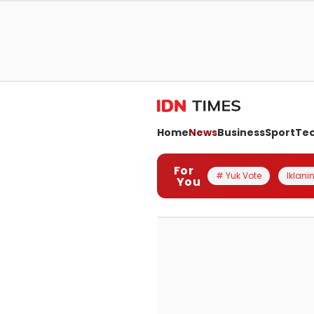
Home
News
Business
Sport
Te
For
# Yuk Vote
Iklanin
You