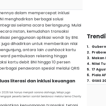
tmennya dalam mempercepat inklusi
 BNI menghadirkan berbagai solusi
integrasi selama acara berlangsung. Mulai
ecara instan, kemudahan transaksi
Trendi
lisasi penggunaan aplikasi wondr by BNI.
uga dihadirkan untuk memberikan nilai
1
.
Gubern
engunjung, antara lain
cashback
kartu
2
.
Prabow
reward pembukaan rekening hingga
3
.
Makan B
aksi kartu debit BNI hingga 10 persen
4
.
Nilai T
berbagai penawaran spesial melalui QRIS
5
.
17 Agus
6
.
Piala A
uas literasi dan inklusi keuangan
7
.
GIIAS 2
un 2026 tak hanya menjadi sarana olahraga, tetapi juga
gajak peserta berlari sambil berdonasi melalui tema Charity
eningkatkan kenyamanan transaksi, tetapi