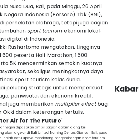
ula Nusa Dua, Bali, pada Minggu, 26 April
k Negara Indonesia (Persero) Tbk (BNI),
di perhelatan olahraga, tetapi juga bagian
rtumbuhan
sport tourism
, ekonomi lokal,
i digital di Indonesia.
kki Rushartomo mengatakan, tingginya
ari 600 peserta Half Marathon, 1.500
serta 5K mencerminkan semakin kuatnya
masyarakat, sekaligus meningkatnya daya
tinasi sport tourism kelas dunia.
Kabar 
agai peluang strategis untuk memperkuat
aga, pariwisata, dan ekonomi kreatif.
ional juga memberikan
multiplier effect
bagi
 Okki dalam keterangan tertulis.
er Air for The Future'
ar negeri dipastikan ambil bagian dalam ajang lari
akan digelar di Bali United Training Centre, Gianyar, Bali, pada
njadi salah satu upaya mendorong pengembangan sport tourism