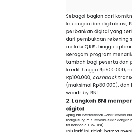
Sebagai bagian dari komi
keuangan dan digitalisasi,
perbankan digital yang ter
dari pembukaan rekening s
melalui QRIS, hingga optima
Beragam program menarik j
tambah bagi peserta dan p
kredit hingga Rp500.000, 
Rp100.000,
cashback
trans
(maksimal Rp80.000), dan 
wondr by BNI.
2. Langkah BNI memperl
digital
Ajang lari internasional wondr Kemala R
mengusung misi kemanusiaan dengan men
for Indonesia. (Dok. BNI)
Inisiatif ini tidak hanya m