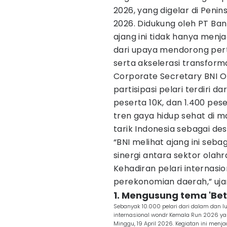
2026, yang digelar di Penins
2026. Didukung oleh PT Ban
ajang ini tidak hanya menja
dari upaya mendorong pe
serta akselerasi transformas
Corporate Secretary BNI O
partisipasi pelari terdiri d
peserta 10K, dan 1.400 pe
tren gaya hidup sehat di 
tarik Indonesia sebagai des
“BNI melihat ajang ini seb
sinergi antara sektor olahr
Kehadiran pelari internas
perekonomian daerah,” ujar
1. Mengusung tema 'Bett
Sebanyak 10.000 pelari dari dalam dan lu
internasional wondr Kemala Run 2026 yang 
Minggu, 19 April 2026. Kegiatan ini me