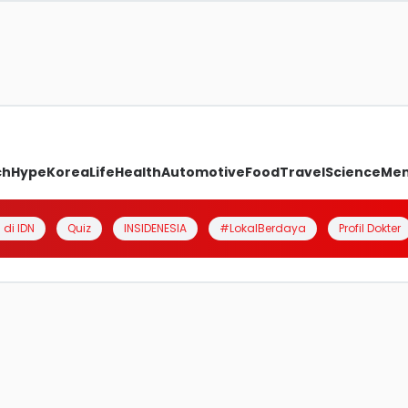
ch
Hype
Korea
Life
Health
Automotive
Food
Travel
Science
Me
 di IDN
Quiz
INSIDENESIA
#LokalBerdaya
Profil Dokter