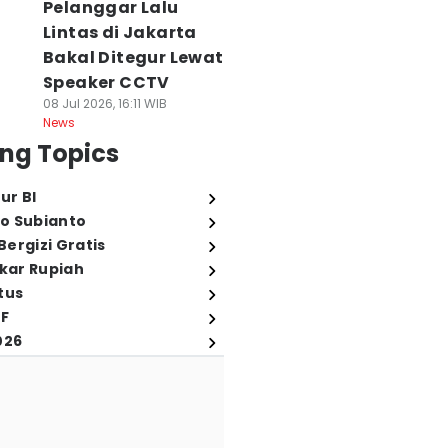
Pelanggar Lalu
Lintas di Jakarta
Bakal Ditegur Lewat
Speaker CCTV
08 Jul 2026, 16:11 WIB
News
ng Topics
ur BI
o Subianto
ergizi Gratis
ukar Rupiah
tus
FF
026