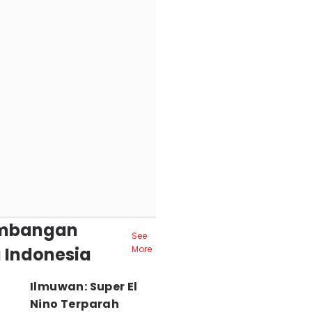
mbangan
See
 Indonesia
More
Ilmuwan: Super El
Nino Terparah