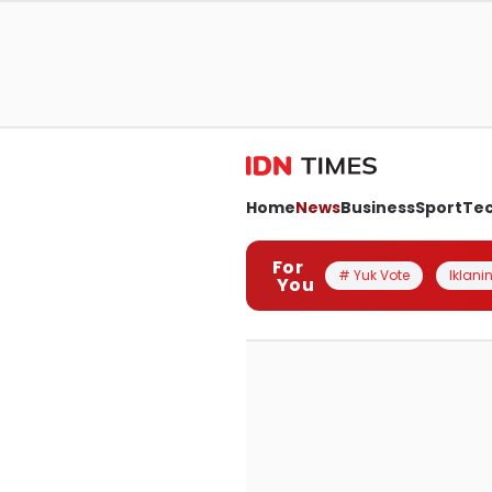
Home
News
Business
Sport
Te
For
# Yuk Vote
Iklanin
You