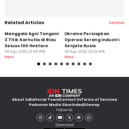
Related Articles
See More
Manggala Agni Tangani
Ukraina Persiapkan
P
3 Titik Karhutla di Riau
Operasi Serang Industri
A
Seluas 100 Hektare
Senjata Rusia
J
08 Agu 2026, 23:58 WIB
08 Agu 2026, 23:39 WIB
08
News
News
Ne
About Us
Editorial Team
Contact Us
Terms of Services
Pedoman Media Siber
Index
Sitemap
Follow Us
Download