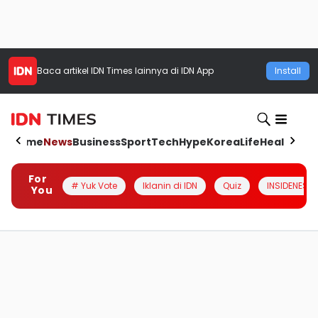
Baca artikel
IDN Times
lainnya di IDN App
Install
Home
News
Business
Sport
Tech
Hype
Korea
Life
Health
Aut
For
# Yuk Vote
Iklanin di IDN
Quiz
INSIDENESIA
You